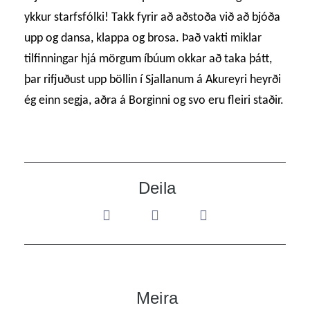
ykkur starfsfólki! Takk fyrir að aðstoða við að bjóða
upp og dansa, klappa og brosa. Það vakti miklar
tilfinningar hjá mörgum íbúum okkar að taka þátt,
þar rifjuðust upp böllin í Sjallanum á Akureyri heyrði
ég einn segja, aðra á Borginni og svo eru fleiri staðir.
Deila
Meira