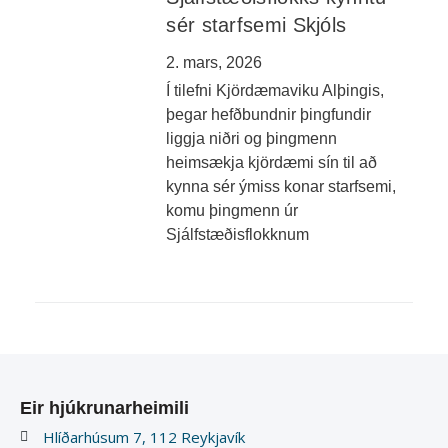
sér starfsemi Skjóls
2. mars, 2026
Í tilefni Kjördæmaviku Alþingis,
þegar hefðbundnir þingfundir
liggja niðri og þingmenn
heimsækja kjördæmi sín til að
kynna sér ýmiss konar starfsemi,
komu þingmenn úr
Sjálfstæðisflokknum
Eir hjúkrunarheimili
Hlíðarhúsum 7, 112 Reykjavík