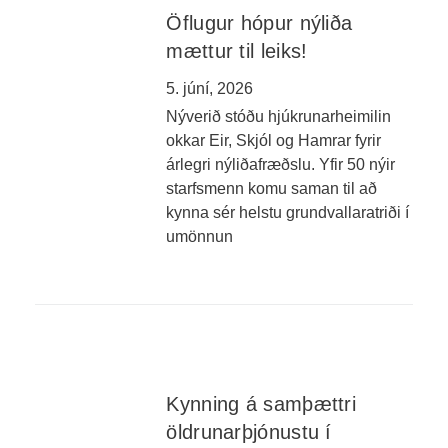
Öflugur hópur nýliða
mættur til leiks!
5. júní, 2026
Nýverið stóðu hjúkrunarheimilin
okkar Eir, Skjól og Hamrar fyrir
árlegri nýliðafræðslu. Yfir 50 nýir
starfsmenn komu saman til að
kynna sér helstu grundvallaratriði í
umönnun
Kynning á samþættri
öldrunarþjónustu í