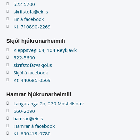
522-5700
skrifstofa@eir.is
Eir á facebook
Kt: 710890-2269
Skjól hjúkrunarheimili
Kleppsvegi 64, 104 Reykjavík
522-5600
skrifstofa@skjol.is
Skjól á facebook
Kt: 440685-0569
Hamrar hjúkrunarheimili
Langatanga 2b, 270 Mosfellsbær
560-2090
hamrar@eir.is
Hamrar á facebook
Kt: 690413-0780