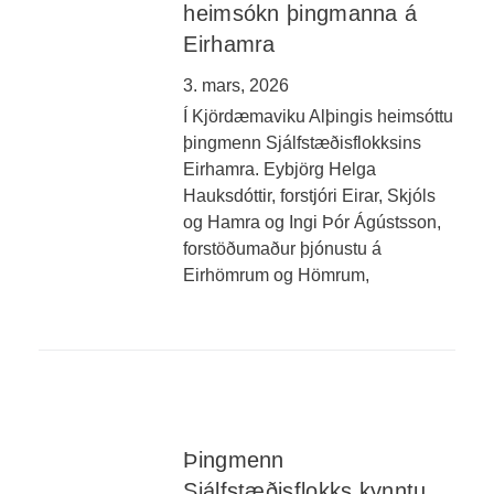
heimsókn þingmanna á
Eirhamra
3. mars, 2026
Í Kjördæmaviku Alþingis heimsóttu
þingmenn Sjálfstæðisflokksins
Eirhamra. Eybjörg Helga
Hauksdóttir, forstjóri Eirar, Skjóls
og Hamra og Ingi Þór Ágústsson,
forstöðumaður þjónustu á
Eirhömrum og Hömrum,
Þingmenn
Sjálfstæðisflokks kynntu