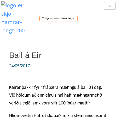
Tilkynna atvik / ábendingar
Ball á Eir
24/05/2017
Kærar þakkir fyrir frábæra mætingu á ballið í dag.
Við höldum að enn einu sinni hafi mætingarmetið
verið slegið, amk voru yfir 100 íbúar mættir!
Hljómsveitin Hafrót skapaði mikla stemningu ásamt