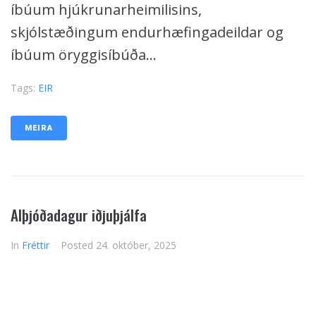
íbúum hjúkrunarheimilisins,
skjólstæðingum endurhæfingadeildar og
íbúum öryggisíbúða...
Tags:
EIR
MEIRA
Alþjóðadagur iðjuþjálfa
In
Fréttir
Posted
24. október, 2025