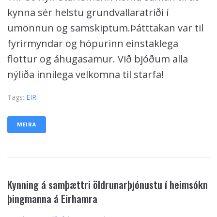
kynna sér helstu grundvallaratriði í
umönnun og samskiptum.Þátttakan var til
fyrirmyndar og hópurinn einstaklega
flottur og áhugasamur. Við bjóðum alla
nýliða innilega velkomna til starfa!
Tags:
EIR
MEIRA
Kynning á samþættri öldrunarþjónustu í heimsókn
þingmanna á Eirhamra