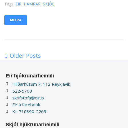
Tags:
EIR
,
HAMRAR
,
SKJÓL
MEIRA
Older Posts
Eir hjúkrunarheimili
Hlíðarhúsum 7, 112 Reykjavík
522-5700
skrifstofa@eir.is
Eir á facebook
Kt: 710890-2269
Skjól hjúkrunarheimili