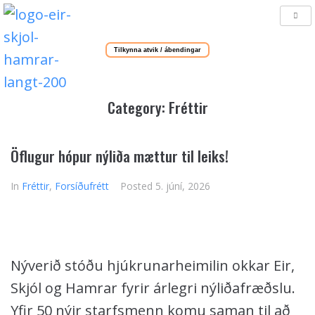
Tilkynna atvik / ábendingar
Category:
Fréttir
Öflugur hópur nýliða mættur til leiks!
In
Fréttir
,
Forsíðufrétt
Posted
5. júní, 2026
Nýverið stóðu hjúkrunarheimilin okkar Eir,
Skjól og Hamrar fyrir árlegri nýliðafræðslu.
Yfir 50 nýir starfsmenn komu saman til að