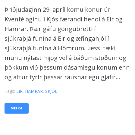
Þriðjudaginn 29. apríl komu konur úr
Kvenfélaginu í Kjós færandi hendi á Eir og
Hamrar. Þær gáfu göngubretti í
sjúkraþjálfunina á Eir og æfingahjól í
sjúkraþjálfunina á Hömrum. Þessi tæki
munu nýtast mjög vel á báðum stöðum og
þökkum við þessum dásamlegu konum enn
og aftur fyrir þessar rausnarlegu gjafir...
Tags:
EIR
,
HAMRAR
,
SKJÓL
MEIRA