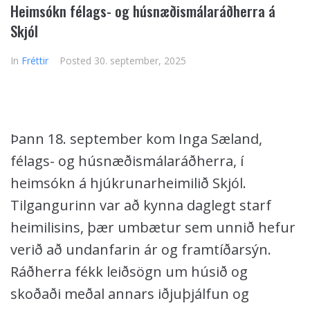
Heimsókn félags- og húsnæðismálaráðherra á
Skjól
In
Fréttir
Posted
30. september, 2025
Þann 18. september kom Inga Sæland,
félags- og húsnæðismálaráðherra, í
heimsókn á hjúkrunarheimilið Skjól.
Tilgangurinn var að kynna daglegt starf
heimilisins, þær umbætur sem unnið hefur
verið að undanfarin ár og framtíðarsýn.
Ráðherra fékk leiðsögn um húsið og
skoðaði meðal annars iðjuþjálfun og