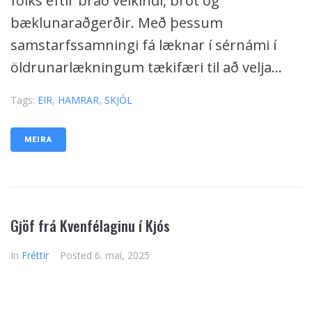
fólks eftir bráð veikindi, brot og
bæklunaraðgerðir. Með þessum
samstarfssamningi fá læknar í sérnámi í
öldrunarlækningum tækifæri til að velja...
Tags:
EIR
,
HAMRAR
,
SKJÓL
MEIRA
Gjöf frá Kvenfélaginu í Kjós
In
Fréttir
Posted
6. maí, 2025