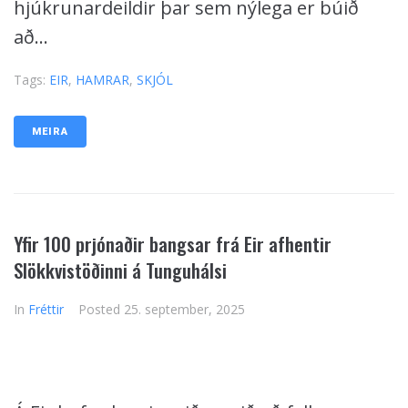
hjúkrunardeildir þar sem nýlega er búið
að...
Tags:
EIR
,
HAMRAR
,
SKJÓL
MEIRA
Yfir 100 prjónaðir bangsar frá Eir afhentir
Slökkvistöðinni á Tunguhálsi
In
Fréttir
Posted
25. september, 2025