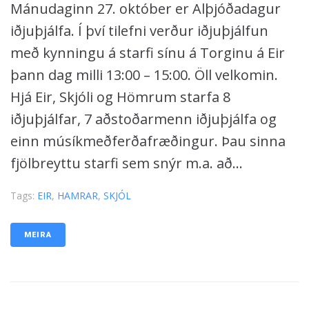
Mánudaginn 27. október er Alþjóðadagur
iðjuþjálfa. Í því tilefni verður iðjuþjálfun
með kynningu á starfi sínu á Torginu á Eir
þann dag milli 13:00 – 15:00. Öll velkomin.
Hjá Eir, Skjóli og Hömrum starfa 8
iðjuþjálfar, 7 aðstoðarmenn iðjuþjálfa og
einn músíkmeðferðafræðingur. Þau sinna
fjölbreyttu starfi sem snýr m.a. að...
Tags:
EIR
,
HAMRAR
,
SKJÓL
MEIRA