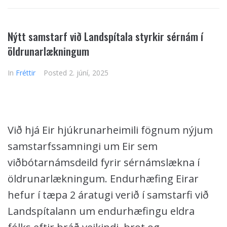
Nýtt samstarf við Landspítala styrkir sérnám í
öldrunarlækningum
In
Fréttir
Posted
2. júní, 2025
Við hjá Eir hjúkrunarheimili fögnum nýjum
samstarfssamningi um Eir sem
viðbótarnámsdeild fyrir sérnámslækna í
öldrunarlækningum. Endurhæfing Eirar
hefur í tæpa 2 áratugi verið í samstarfi við
Landspítalann um endurhæfingu eldra