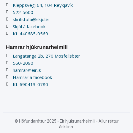
Kleppsvegi 64, 104 Reykjavík
522-5600
skrifstofa@skjol.is
Skjól á facebook
Kt: 440685-0569
Hamrar hjúkrunarheimili
Langatanga 2b, 270 Mosfellsbær
560-2090
hamrar@eir.is
Hamrar á facebook
Kt: 690413-0780
© Höfundaréttur 2025 - Eir hjúkrunarheimili - Allur réttur
áskilinn.