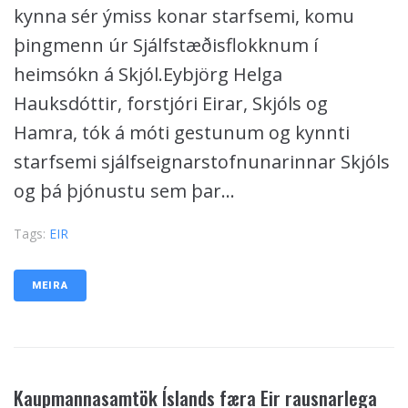
kynna sér ýmiss konar starfsemi, komu
þingmenn úr Sjálfstæðisflokknum í
heimsókn á Skjól.Eybjörg Helga
Hauksdóttir, forstjóri Eirar, Skjóls og
Hamra, tók á móti gestunum og kynnti
starfsemi sjálfseignarstofnunarinnar Skjóls
og þá þjónustu sem þar...
Tags:
EIR
MEIRA
Kaupmannasamtök Íslands færa Eir rausnarlega