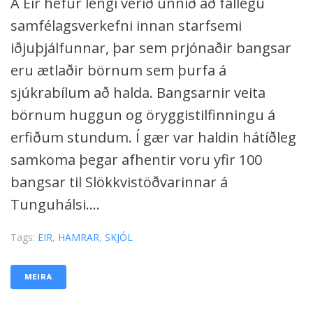
Á Eir hefur lengi verið unnið að fallegu
samfélagsverkefni innan starfsemi
iðjuþjálfunnar, þar sem prjónaðir bangsar
eru ætlaðir börnum sem þurfa á
sjúkrabílum að halda. Bangsarnir veita
börnum huggun og öryggistilfinningu á
erfiðum stundum. Í gær var haldin hátíðleg
samkoma þegar afhentir voru yfir 100
bangsar til Slökkvistöðvarinnar á
Tunguhálsi....
Tags:
EIR
,
HAMRAR
,
SKJÓL
MEIRA