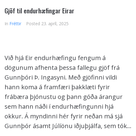
Gjöf til endurhæfingar Eirar
In
Fréttir
Posted
23. apríl, 2025
Við hjá Eir endurhæfingu fengum á
dögunum afhenta þessa fallegu gjöf frá
Gunnþóri Þ. Ingasyni. Með gjöfinni vildi
hann koma á framfæri þakklæti fyrir
frábæra þjónustu og þann góða árangur
sem hann náði í endurhæfingunni hjá
okkur. Á myndinni hér fyrir neðan má sjá
Gunnþór ásamt Júlíönu iðjuþjálfa, sem tók...