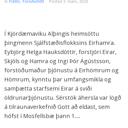
In
Fréttir
,
Forsíðufrétt
Posted
3. mars, 2026
Í Kjördæmaviku Alþingis heimsóttu
þingmenn Sjálfstæðisflokksins Eirhamra.
Eybjörg Helga Hauksdóttir, forstjóri Eirar,
Skjóls og Hamra og Ingi Þór Ágústsson,
forstöðumaður þjónustu á Eirhömrum og
Hömrum, kynntu þar umfangsmikla og
samþætta starfsemi Eirar á sviði
öldrunarþjónustu. Sérstök áhersla var lögð
á tilraunaverkefnið Gott að eldast, sem
hófst í Mosfellsbæ þann 1....