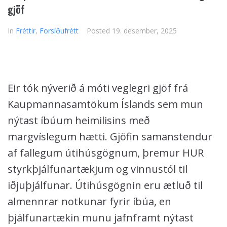
gjöf
In
Fréttir
,
Forsíðufrétt
Posted
19. desember, 2025
Eir tók nýverið á móti veglegri gjöf frá
Kaupmannasamtökum Íslands sem mun
nýtast íbúum heimilisins með
margvíslegum hætti. Gjöfin samanstendur
af fallegum útihúsgögnum, þremur HUR
styrkþjálfunartækjum og vinnustól til
iðjuþjálfunar. Útihúsgögnin eru ætluð til
almennrar notkunar fyrir íbúa, en
þjálfunartækin munu jafnframt nýtast