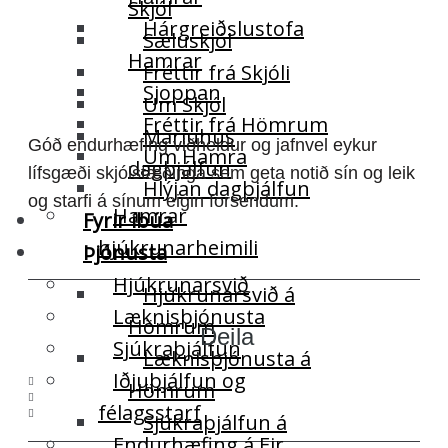
Skjól
Hárgreiðslustofa
Sæluskjól
Hamrar
Fréttir frá Skjóli
Sjoppan
Um Skjól
Fréttir frá Hömrum
Maríuhús
Góð endurhæfing viðheldur og jafnvel eykur
Um Hamra
dagþjálfun
lífsgæði skjólstæðinga sem geta notið sín og leik
Hlýjan dagþjálfun
og starfi á sínum eigin forsendum.
Hamrar
Fyrir íbúa
hjúkrunarheimili
Þjónusta
Hjúkrunarsvið
Hjúkrunarsvið á
Læknisþjónusta
Hömrum
Deila
Sjúkraþjálfun
Læknisþjónusta á
Iðjuþjálfun og
Hömrum
félagsstarf
Sjúkraþjálfun á
Endurhæfing á Eir