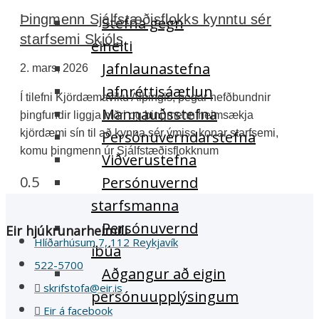
Þingmenn Sjálfstæðisflokks kynntu sér
Stefna gegn
starfsemi Skjóls
einelti
Jafnlaunastefna
2. mars, 2026
Jafnréttisáætlun
Í tilefni Kjördæmaviku Alþingis, þegar hefðbundnir
Mannauðsstefna
þingfundir liggja niðri og þingmenn heimsækja
kjördæmi sín til að kynna sér ýmiss konar starfsemi,
Persónuverndarstefna
komu þingmenn úr Sjálfstæðisflokknum
Viðverustefna
Persónuvernd
starfsmanna
Persónuvernd
Eir hjúkrunarheimili
Hlíðarhúsum 7, 112 Reykjavík
íbúa
522-5700
Aðgangur að eigin
skrifstofa@eir.is
persónuupplýsingum
Eir á facebook