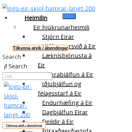
Heimilin
Eir hjúkrunarheimili
Stjórn Eirar
Hjúkrunarsvið á Eir
Tilkynna atvik / ábendingar
Læknisþjónusta á
Search
Eir
Search
Sjúkraþjálfun á Eir
Iðjuþjálfun og
félagsstarf á Eir
Endurhæfing á Eir
Dagþjálfun Eirar
Deildir á Eir
Tilkynna atvik / ábendingar
Fótaaðgerðastofa