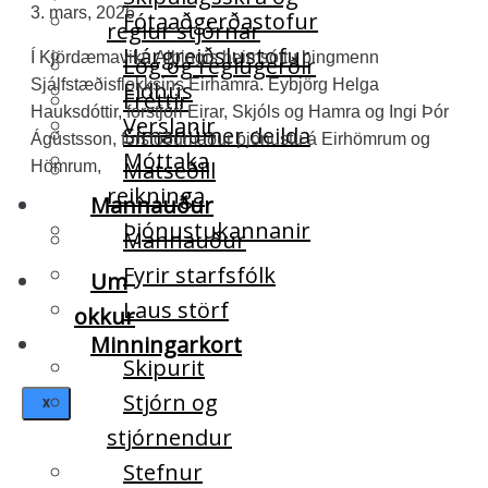
3. mars, 2026
Fótaaðgerðastofur
reglur stjórnar
Hárgreiðslustofur
Í Kjördæmaviku Alþingis heimsóttu þingmenn
Lög og reglugerðir
Sjálfstæðisflokksins Eirhamra. Eybjörg Helga
Eldhús
Fréttir
Hauksdóttir, forstjóri Eirar, Skjóls og Hamra og Ingi Þór
Verslanir
Símanúmer deilda
Ágústsson, forstöðumaður þjónustu á Eirhömrum og
Móttaka
Matseðill
Hömrum,
reikninga
Mannauður
Þjónustukannanir
Mannauður
Fyrir starfsfólk
Um
Laus störf
okkur
Minningarkort
Skipurit
Stjórn og
X
stjórnendur
Stefnur