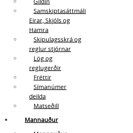
Gildin
Samskiptasáttmáli
Eirar, Skjóls og
Hamra
Skipulagsskrá og
reglur stjórnar
Lög og
reglugerðir
Fréttir
Símanúmer
deilda
Matseðill
Mannauður