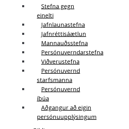
Stefna gegn
einelti
Jafnlaunastefna
Jafnréttisáætlun
Mannauðsstefna
Persónuverndarstefna
Viðverustefna
Persónuvernd
starfsmanna
Persónuvernd
íbúa
Aðgangur að eigin
persónuupplýsingum