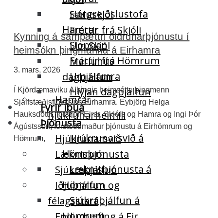
Hárgreiðslustofa
Sæluskjól
Hamrar
Fréttir frá Skjóli
Kynning á samþættri öldrunarþjónustu í
Sjoppan
Um Skjól
heimsókn þingmanna á Eirhamra
Fréttir frá Hömrum
Maríuhús
3. mars, 2026
Um Hamra
dagþjálfun
Hlýjan dagþjálfun
Í Kjördæmaviku Alþingis heimsóttu þingmenn
Hamrar
Sjálfstæðisflokksins Eirhamra. Eybjörg Helga
Fyrir íbúa
hjúkrunarheimili
Hauksdóttir, forstjóri Eirar, Skjóls og Hamra og Ingi Þór
Þjónusta
Ágústsson, forstöðumaður þjónustu á Eirhömrum og
Hjúkrunarsvið á
Hjúkrunarsvið
Hömrum,
Hömrum
Læknisþjónusta
Læknisþjónusta á
Sjúkraþjálfun
Hömrum
Iðjuþjálfun og
Sjúkraþjálfun á
félagsstarf
Hömrum
Endurhæfing á Eir