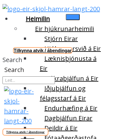
Heimilin
Eir hjúkrunarheimili
Stjórn Eirar
Hjúkrunarsvið á Eir
Tilkynna atvik / ábendingar
Læknisþjónusta á
Search
Eir
Search
Sjúkraþjálfun á Eir
Iðjuþjálfun og
félagsstarf á Eir
Endurhæfing á Eir
Dagþjálfun Eirar
Deildir á Eir
Tilkynna atvik / ábendingar
Fótaaðgerðastofa