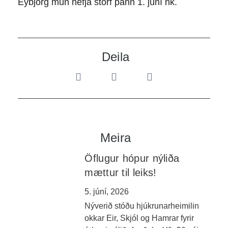
Eybjörg mun hefja störf þann 1. júní nk.
Deila
Meira
Öflugur hópur nýliða
mættur til leiks!
5. júní, 2026
Nýverið stóðu hjúkrunarheimilin
okkar Eir, Skjól og Hamrar fyrir