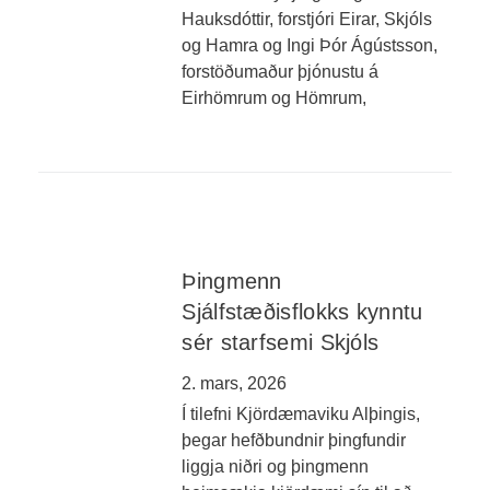
Hauksdóttir, forstjóri Eirar, Skjóls
og Hamra og Ingi Þór Ágústsson,
forstöðumaður þjónustu á
Eirhömrum og Hömrum,
Þingmenn
Sjálfstæðisflokks kynntu
sér starfsemi Skjóls
2. mars, 2026
Í tilefni Kjördæmaviku Alþingis,
þegar hefðbundnir þingfundir
liggja niðri og þingmenn