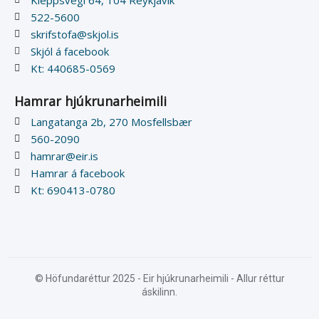
Kleppsvegi 64, 104 Reykjavík
522-5600
skrifstofa@skjol.is
Skjól á facebook
Kt: 440685-0569
Hamrar hjúkrunarheimili
Langatanga 2b, 270 Mosfellsbær
560-2090
hamrar@eir.is
Hamrar á facebook
Kt: 690413-0780
© Höfundaréttur 2025 - Eir hjúkrunarheimili - Allur réttur
áskilinn.