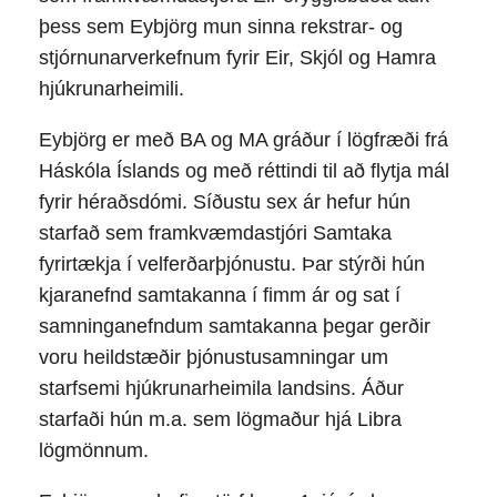
þess sem Eybjörg mun sinna rekstrar- og
stjórnunarverkefnum fyrir Eir, Skjól og Hamra
hjúkrunarheimili.
Eybjörg er með BA og MA gráður í lögfræði frá
Háskóla Íslands og með réttindi til að flytja mál
fyrir héraðsdómi. Síðustu sex ár hefur hún
starfað sem framkvæmdastjóri Samtaka
fyrirtækja í velferðarþjónustu. Þar stýrði hún
kjaranefnd samtakanna í fimm ár og sat í
samninganefndum samtakanna þegar gerðir
voru heildstæðir þjónustusamningar um
starfsemi hjúkrunarheimila landsins. Áður
starfaði hún m.a. sem lögmaður hjá Libra
lögmönnum.