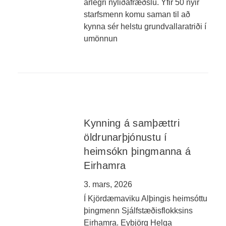
árlegri nýliðafræðslu. Yfir 50 nýir
starfsmenn komu saman til að
kynna sér helstu grundvallaratriði í
umönnun
Kynning á samþættri
öldrunarþjónustu í
heimsókn þingmanna á
Eirhamra
3. mars, 2026
Í Kjördæmaviku Alþingis heimsóttu
þingmenn Sjálfstæðisflokksins
Eirhamra. Eybjörg Helga