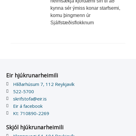
heimsækja kjördæmi sín til að
kynna sér ýmiss konar starfsemi,
komu þingmenn úr
Sjálfstæðisflokknum
Eir hjúkrunarheimili
Hlíðarhúsum 7, 112 Reykjavík
522-5700
skrifstofa@eir.is
Eir á facebook
Kt: 710890-2269
Skjól hjúkrunarheimili