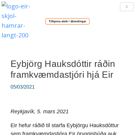
Tilkynna atvik / ábendingar
Eybjörg Hauksdóttir ráðin
framkvæmdastjóri hjá Eir
05/03/2021
Reykjavík, 5. mars 2021
Eir hefur ráðið til starfa Eybjörgu Hauksdóttur
sem framkvæmdastjóra Eir öryggisbúða auk