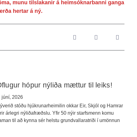
óma, munu tilslakanir á heimsóknarbanni ganga
verða hertar á ný.
flugur hópur nýliða mættur til leiks!
. júní, 2026
ýverið stóðu hjúkrunarheimilin okkar Eir, Skjól og Hamrar
yrir árlegri nýliðafræðslu. Yfir 50 nýir starfsmenn komu
aman til að kynna sér helstu grundvallaratriði í umönnun