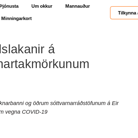
Þjónusta
Um okkur
Mannauður
Tilkynna 
Minningarkort
ilslakanir á
nartakmörkunum
óknarbanni og öðrum sóttvarnarráðstöfunum á Eir
um vegna COVID-19