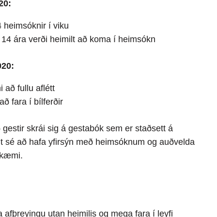
20:
4 heimsóknir í viku
14 ára verði heimilt að koma í heimsókn
020:
að fullu aflétt
ð fara í bílferðir
ð gestir skrái sig á gestabók sem er staðsett á
gt sé að hafa yfirsýn með heimsóknum og auðvelda
s kæmi.
 afþreyingu utan heimilis og mega fara í leyfi