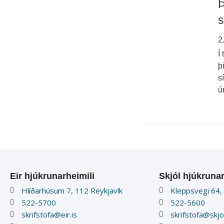
Þ
s
2
Í
þ
s
ú
Eir hjúkrunarheimili
Skjól hjúkrunar
Hlíðarhúsum 7, 112 Reykjavík
Kleppsvegi 64,
522-5700
522-5600
skrifstofa@eir.is
skrifstofa@skjol