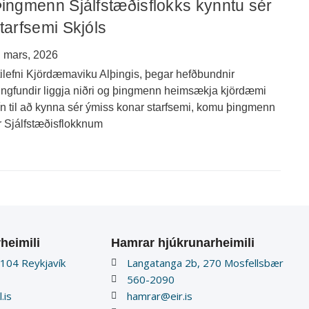
ingmenn Sjálfstæðisflokks kynntu sér
tarfsemi Skjóls
. mars, 2026
 tilefni Kjördæmaviku Alþingis, þegar hefðbundnir
ingfundir liggja niðri og þingmenn heimsækja kjördæmi
ín til að kynna sér ýmiss konar starfsemi, komu þingmenn
r Sjálfstæðisflokknum
heimili
Hamrar hjúkrunarheimili
 104 Reykjavík
Langatanga 2b, 270 Mosfellsbær
560-2090
.is
hamrar@eir.is