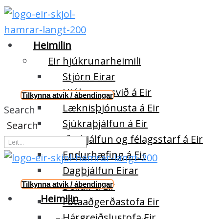
Heimilin
Eir hjúkrunarheimili
Stjórn Eirar
Hjúkrunarsvið á Eir
Tilkynna atvik / ábendingar
Læknisþjónusta á Eir
Search
Sjúkraþjálfun á Eir
Search
Iðjuþjálfun og félagsstarf á Eir
Endurhæfing á Eir
Dagþjálfun Eirar
Deildir á Eir
Tilkynna atvik / ábendingar
Heimilin
Fótaaðgerðastofa Eir
Hárgreiðslustofa Eir