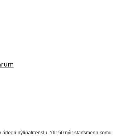
ömrum
r árlegri nýliðafræðslu. Yfir 50 nýir starfsmenn komu