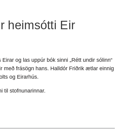
r heimsótti Eir
Eirar og las uppúr bók sinni „Rétt undir sólinn“
 með frásögn hans. Halldór Friðrik ætlar einnig
olts og Eirarhús.
til stofnunarinnar.