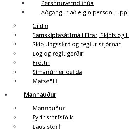
Persónuvernd íbúa
Aðgangur að eigin persónuupp
Gildin
Samskiptasáttmáli Eirar, Skjóls og
Skipulagsskrá og reglur stjórnar
Lög og reglugerðir
Fréttir
Símanúmer deilda
Matseðill
Mannauður
Mannauður
Fyrir starfsfólk
Laus störf