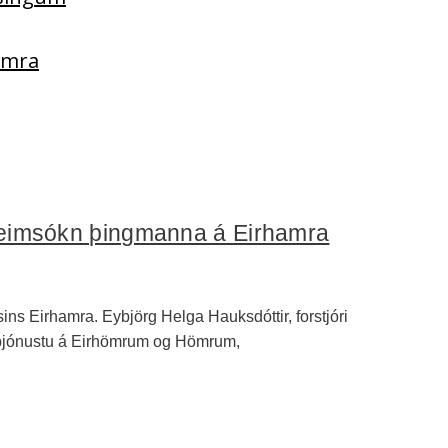
Hamra
 heimsókn þingmanna á Eirhamra
ns Eirhamra. Eybjörg Helga Hauksdóttir, forstjóri
r þjónustu á Eirhömrum og Hömrum,