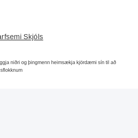
arfsemi Skjóls
liggja niðri og þingmenn heimsækja kjördæmi sín til að
isflokknum