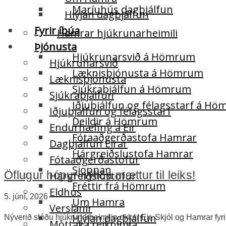
Maríuhús dagþjálfun
Hlýjan dagþjálfun
Fyrir íbúa
Hamrar hjúkrunarheimili
Þjónusta
Hjúkrunarsvið á Hömrum
Hjúkrunarsvið
Læknisþjónusta á Hömrum
Læknisþjónusta
Sjúkraþjálfun á Hömrum
Sjúkraþjálfun
Iðjuþjálfun og félagsstarf á H
Iðjuþjálfun og félagsstarf
Deildir á Hömrum
Endurhæfing á Eir
Fótaaðgerðastofa Hamrar
Dagþjálfun Eirar
Hárgreiðslustofa Hamrar
Fótaaðgerðastofur
Sjoppan
Öflugur hópur nýliða mættur til leiks!
Hárgreiðslustofur
Fréttir frá Hömrum
Eldhús
5. júní, 2026
Um Hamra
Verslanir
Hlýjan dagþjálfun
Nýverið stóðu hjúkrunarheimilin okkar Eir, Skjól og Hamrar fyri
Móttaka reikninga