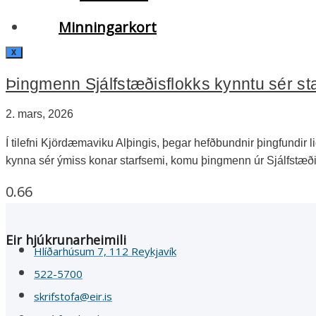
Minningarkort
X
Þingmenn Sjálfstæðisflokks kynntu sér st
2. mars, 2026
Í tilefni Kjördæmaviku Alþingis, þegar hefðbundnir þingfundir 
kynna sér ýmiss konar starfsemi, komu þingmenn úr Sjálfstæð
Eir hjúkrunarheimili
Hlíðarhúsum 7, 112 Reykjavík
522-5700
skrifstofa@eir.is