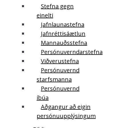
Stefna gegn
einelti
Jafnlaunastefna
Jafnréttisáætlun
Mannauðsstefna
Persónuverndarstefna
Viðverustefna
Persónuvernd
starfsmanna
Persónuvernd
íbúa
Aðgangur að eigin
persónuupplýsingum