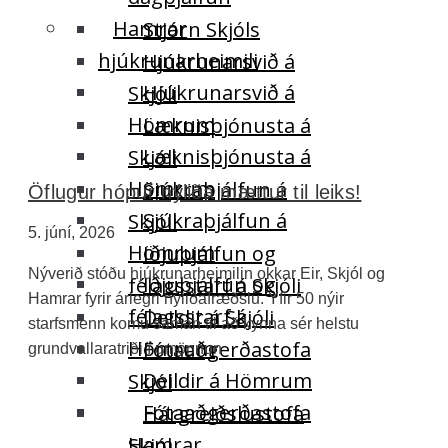
Hamrar
Stjórn Skjóls
hjúkrunarheimili
Hjúkrunarsvið á
Hjúkrunarsvið á
Skjóli
Hömrum
Læknisþjónusta á
Læknisþjónusta á
Skjóli
Hömrum
Sjúkraþjálfun á
Öflugur hópur nýliða mættur til leiks!
Sjúkraþjálfun á
Skjóli
5. júní, 2026
Hömrum
Iðjuþjálfun og
Nýverið stóðu hjúkrunarheimilin okkar Eir, Skjól og
Iðjuþjálfun og
félagsstarf á Skjóli
Hamrar fyrir árlegri nýliðafræðslu. Yfir 50 nýir
félagsstarf á
Deildir á Skjóli
starfsmenn komu saman til að kynna sér helstu
Hömrum
Fótaaðgerðastofa
grundvallaratriði í umönnun
Deildir á Hömrum
Skjól
Fótaaðgerðastofa
Hárgreiðslustofa
Hamrar
Skjól