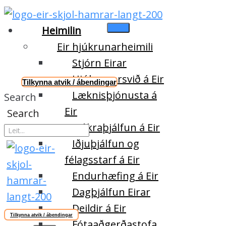
Heimilin
Eir hjúkrunarheimili
Stjórn Eirar
Hjúkrunarsvið á Eir
Tilkynna atvik / ábendingar
Læknisþjónusta á
Search
Eir
Search
Sjúkraþjálfun á Eir
Iðjuþjálfun og
félagsstarf á Eir
Endurhæfing á Eir
Dagþjálfun Eirar
Deildir á Eir
Tilkynna atvik / ábendingar
Fótaaðgerðastofa