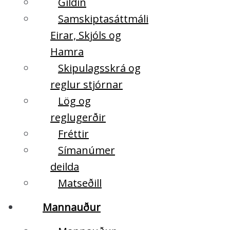
Gildin
Samskiptasáttmáli
Eirar, Skjóls og
Hamra
Skipulagsskrá og
reglur stjórnar
Lög og
reglugerðir
Fréttir
Símanúmer
deilda
Matseðill
Mannauður