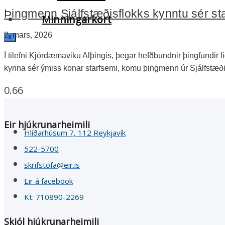
Þingmenn Sjálfstæðisflokks kynntu sér st
Minningarkort
2. mars, 2026
X
Í tilefni Kjördæmaviku Alþingis, þegar hefðbundnir þingfundir 
kynna sér ýmiss konar starfsemi, komu þingmenn úr Sjálfstæð
Eir hjúkrunarheimili
Hlíðarhúsum 7, 112 Reykjavík
522-5700
skrifstofa@eir.is
Eir á facebook
Kt: 710890-2269
Skjól hjúkrunarheimili