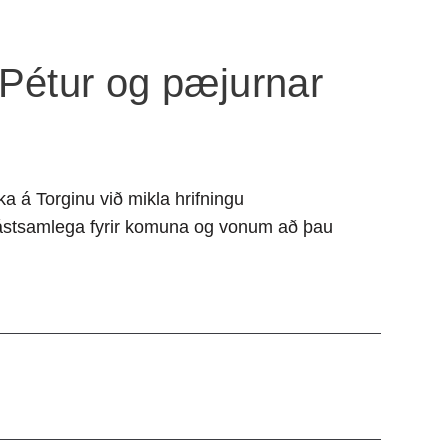
Pétur og pæjurnar
a á Torginu við mikla hrifningu
ástsamlega fyrir komuna og vonum að þau