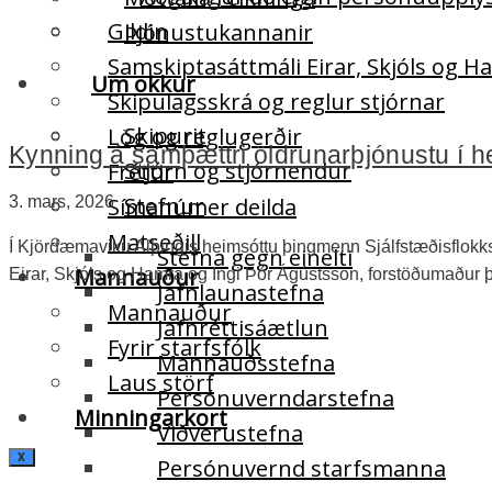
Gildin
Þjónustukannanir
Samskiptasáttmáli Eirar, Skjóls og 
Um okkur
Skipulagsskrá og reglur stjórnar
Skipurit
Lög og reglugerðir
Kynning á samþættri öldrunarþjónustu í
Stjórn og stjórnendur
Fréttir
Stefnur
3. mars, 2026
Símanúmer deilda
Matseðill
Í Kjördæmaviku Alþingis heimsóttu þingmenn Sjálfstæðisflokksi
Stefna gegn einelti
Mannauður
Eirar, Skjóls og Hamra og Ingi Þór Ágústsson, forstöðumaðu
Jafnlaunastefna
Mannauður
Jafnréttisáætlun
Fyrir starfsfólk
Mannauðsstefna
Laus störf
Persónuverndarstefna
Minningarkort
Viðverustefna
X
Persónuvernd starfsmanna