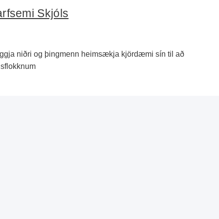
arfsemi Skjóls
liggja niðri og þingmenn heimsækja kjördæmi sín til að
isflokknum