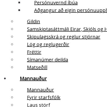
Persónuvernd íbúa
Aðgangur að eigin persónuupp
Gildin
Samskiptasáttmáli Eirar, Skjóls og
Skipulagsskrá og reglur stjórnar
Lög og reglugerðir
Fréttir
Símanúmer deilda
Matseðill
Mannauður
Mannauður
Fyrir starfsfólk
Laus störf