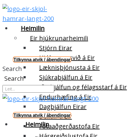
Heimilin
Eir hjúkrunarheimili
Stjórn Eirar
Hjúkrunarsvið á Eir
Tilkynna atvik / ábendingar
Læknisþjónusta á Eir
Search
Sjúkraþjálfun á Eir
Search
Iðjuþjálfun og félagsstarf á Eir
Endurhæfing á Eir
Dagþjálfun Eirar
Deildir á Eir
Tilkynna atvik / ábendingar
Heimilin
Fótaaðgerðastofa Eir
Hárgreiðslustofa Eir