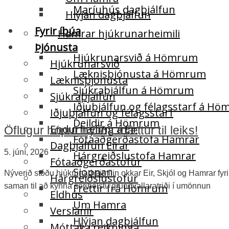
Maríuhús dagþjálfun
Hlýjan dagþjálfun
Fyrir íbúa
Hamrar hjúkrunarheimili
Þjónusta
Hjúkrunarsvið á Hömrum
Hjúkrunarsvið
Læknisþjónusta á Hömrum
Læknisþjónusta
Sjúkraþjálfun á Hömrum
Sjúkraþjálfun
Iðjuþjálfun og félagsstarf á H
Iðjuþjálfun og félagsstarf
Deildir á Hömrum
Endurhæfing á Eir
Öflugur hópur nýliða mættur til leiks!
Fótaaðgerðastofa Hamrar
Dagþjálfun Eirar
5. júní, 2026
Hárgreiðslustofa Hamrar
Fótaaðgerðastofur
Sjoppan
Nýverið stóðu hjúkrunarheimilin okkar Eir, Skjól og Hamrar fyri
Hárgreiðslustofur
saman til að kynna sér helstu grundvallaratriði í umönnun
Fréttir frá Hömrum
Eldhús
Um Hamra
Verslanir
Hlýjan dagþjálfun
Móttaka reikninga