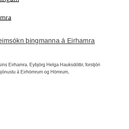
Hamra
 heimsókn þingmanna á Eirhamra
ns Eirhamra. Eybjörg Helga Hauksdóttir, forstjóri
r þjónustu á Eirhömrum og Hömrum,