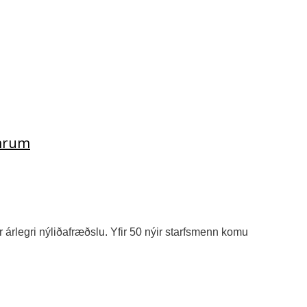
ömrum
r árlegri nýliðafræðslu. Yfir 50 nýir starfsmenn komu