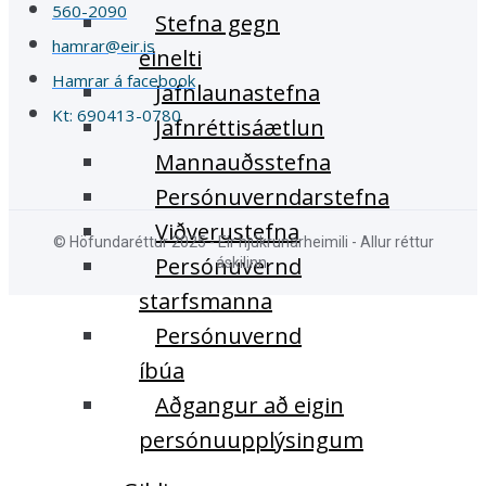
560-2090
Stefna gegn
hamrar@eir.is
einelti
Hamrar á facebook
Jafnlaunastefna
Kt: 690413-0780
Jafnréttisáætlun
Mannauðsstefna
Persónuverndarstefna
Viðverustefna
© Höfundaréttur 2025 - Eir hjúkrunarheimili - Allur réttur
Persónuvernd
áskilinn.
starfsmanna
Persónuvernd
íbúa
Aðgangur að eigin
persónuupplýsingum