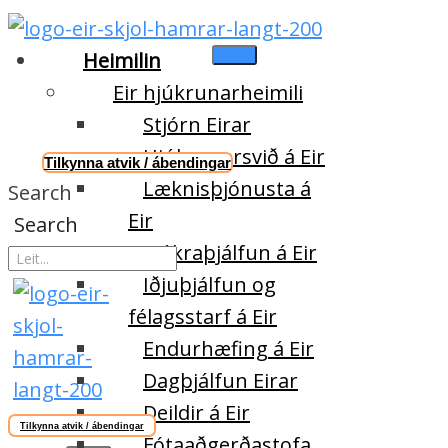
Heimilin
Eir hjúkrunarheimili
Stjórn Eirar
Hjúkrunarsvið á Eir
Tilkynna atvik / ábendingar
Læknisþjónusta á
Search
Eir
Search
Sjúkraþjálfun á Eir
Iðjuþjálfun og
félagsstarf á Eir
Endurhæfing á Eir
Dagþjálfun Eirar
Deildir á Eir
Tilkynna atvik / ábendingar
Fótaaðgerðastofa