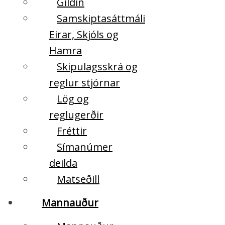
Gildin
Samskiptasáttmáli
Eirar, Skjóls og
Hamra
Skipulagsskrá og
reglur stjórnar
Lög og
reglugerðir
Fréttir
Símanúmer
deilda
Matseðill
Mannauður