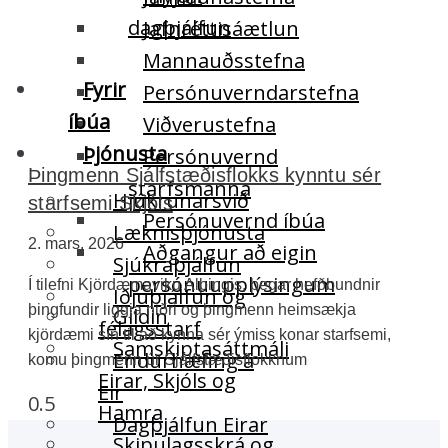
dagþjálfun
Jafnréttisáætlun
Mannauðsstefna
Fyrir
Persónuverndarstefna
íbúa
Viðverustefna
Þjónusta
Persónuvernd
Þingmenn Sjálfstæðisflokks kynntu sér
starfsmanna
Hjúkrunarsvið
starfsemi Skjóls
Persónuvernd íbúa
Læknisþjónusta
2. mars, 2026
Aðgangur að eigin
Sjúkraþjálfun
persónuupplýsingum
Í tilefni Kjördæmaviku Alþingis, þegar hefðbundnir
Iðjuþjálfun og
þingfundir liggja niðri og þingmenn heimsækja
Gildin
félagsstarf
kjördæmi sín til að kynna sér ýmiss konar starfsemi,
Samskiptasáttmáli
Endurhæfing á
komu þingmenn úr Sjálfstæðisflokknum
Eirar, Skjóls og
Eir
Hamra
Dagþjálfun Eirar
Skipulagsskrá og