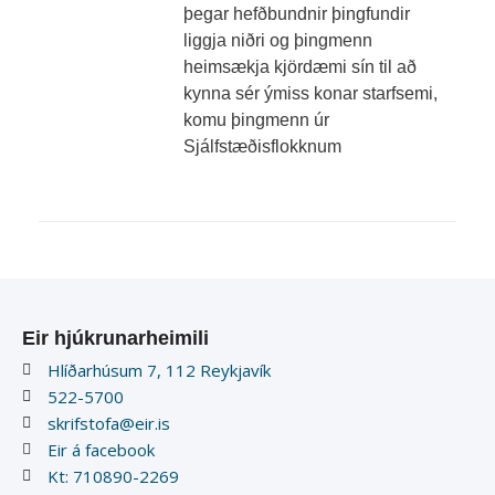
þegar hefðbundnir þingfundir
liggja niðri og þingmenn
heimsækja kjördæmi sín til að
kynna sér ýmiss konar starfsemi,
komu þingmenn úr
Sjálfstæðisflokknum
Eir hjúkrunarheimili
Hlíðarhúsum 7, 112 Reykjavík
522-5700
skrifstofa@eir.is
Eir á facebook
Kt: 710890-2269