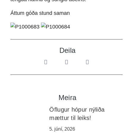
Áttum góða stund saman
Deila
Meira
Öflugur hópur nýliða
mættur til leiks!
5. júní, 2026