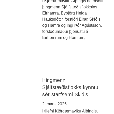
Í Kjördæmaviku Alþingis heimsóttu
þingmenn Sjálfstæðisflokksins
Eirhamra. Eybjörg Helga
Hauksdóttir, forstjóri Eirar, Skjóls
og Hamra og Ingi Þór Ágústsson,
forstöðumaður þjónustu á
Eirhömrum og Hömrum,
Þingmenn
Sjálfstæðisflokks kynntu
sér starfsemi Skjóls
2. mars, 2026
Í tilefni Kjördæmaviku Alþingis,