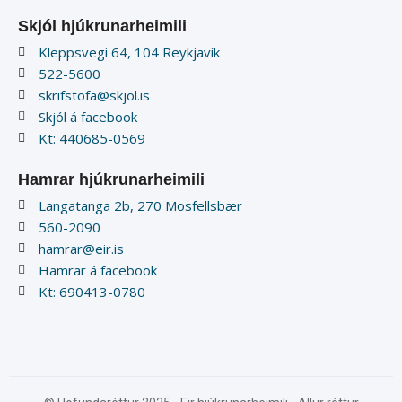
Skjól hjúkrunarheimili
Kleppsvegi 64, 104 Reykjavík
522-5600
skrifstofa@skjol.is
Skjól á facebook
Kt: 440685-0569
Hamrar hjúkrunarheimili
Langatanga 2b, 270 Mosfellsbær
560-2090
hamrar@eir.is
Hamrar á facebook
Kt: 690413-0780