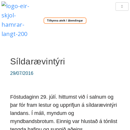
Tilkynna atvik / ábendingar
Síldarævintýri
29/07/2016
Föstudaginn 29. júlí. hittumst við í salnum og
þar fór fram lestur og upprifjun á síldarævintýri
landans. Í máli, myndum og
myndbandsbrotum. Einnig var hlustað á tónlist
tengda hafinu og sungið aðeins.