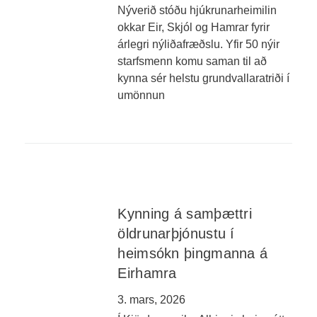
Nýverið stóðu hjúkrunarheimilin
okkar Eir, Skjól og Hamrar fyrir
árlegri nýliðafræðslu. Yfir 50 nýir
starfsmenn komu saman til að
kynna sér helstu grundvallaratriði í
umönnun
Kynning á samþættri
öldrunarþjónustu í
heimsókn þingmanna á
Eirhamra
3. mars, 2026