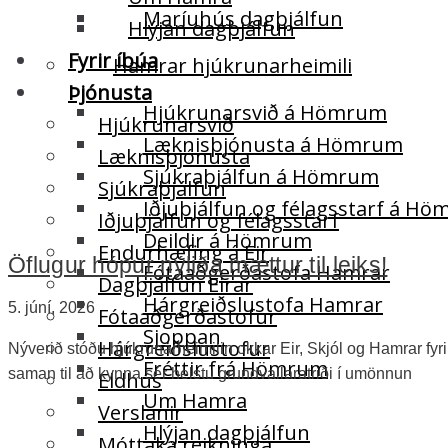
Maríuhús dagþjálfun
Hlýjan dagþjálfun
Fyrir íbúa
Hamrar hjúkrunarheimili
Þjónusta
Hjúkrunarsvið á Hömrum
Hjúkrunarsvið
Læknisþjónusta á Hömrum
Læknisþjónusta
Sjúkraþjálfun á Hömrum
Sjúkraþjálfun
Iðjuþjálfun og félagsstarf á H
Iðjuþjálfun og félagsstarf
Deildir á Hömrum
Endurhæfing á Eir
Öflugur hópur nýliða mættur til leiks!
Fótaaðgerðastofa Hamrar
Dagþjálfun Eirar
Hárgreiðslustofa Hamrar
5. júní, 2026
Fótaaðgerðastofur
Sjoppan
Hárgreiðslustofur
Nýverið stóðu hjúkrunarheimilin okkar Eir, Skjól og Hamrar fyri
Fréttir frá Hömrum
saman til að kynna sér helstu grundvallaratriði í umönnun
Eldhús
Um Hamra
Verslanir
Hlýjan dagþjálfun
Móttaka reikninga