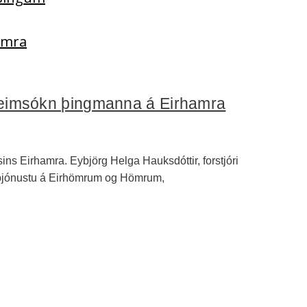
Hamra
 heimsókn þingmanna á Eirhamra
ns Eirhamra. Eybjörg Helga Hauksdóttir, forstjóri
r þjónustu á Eirhömrum og Hömrum,