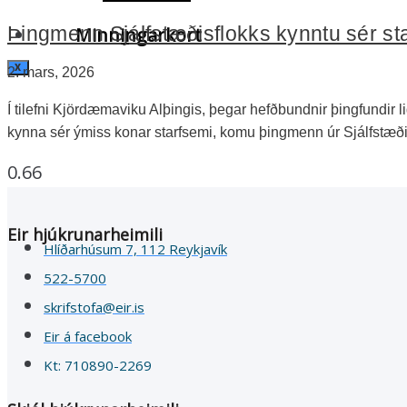
Þingmenn Sjálfstæðisflokks kynntu sér st
Minningarkort
X
2. mars, 2026
Í tilefni Kjördæmaviku Alþingis, þegar hefðbundnir þingfundir 
kynna sér ýmiss konar starfsemi, komu þingmenn úr Sjálfstæð
Eir hjúkrunarheimili
Hlíðarhúsum 7, 112 Reykjavík
522-5700
skrifstofa@eir.is
Eir á facebook
Kt: 710890-2269