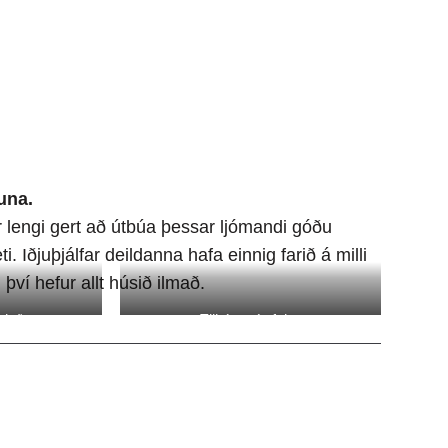
una.
 lengi gert að útbúa þessar ljómandi góðu
Iðjuþjálfar deildanna hafa einnig farið á milli
í hefur allt húsið ilmað.
laðar
Tilbúnar í ofninn