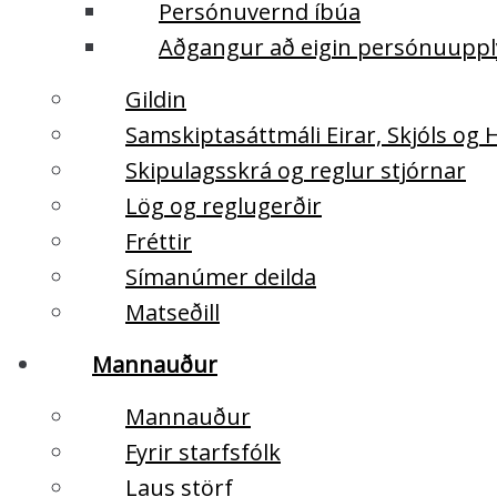
Persónuvernd íbúa
Aðgangur að eigin persónuupp
Gildin
Samskiptasáttmáli Eirar, Skjóls og
Skipulagsskrá og reglur stjórnar
Lög og reglugerðir
Fréttir
Símanúmer deilda
Matseðill
Mannauður
Mannauður
Fyrir starfsfólk
Laus störf