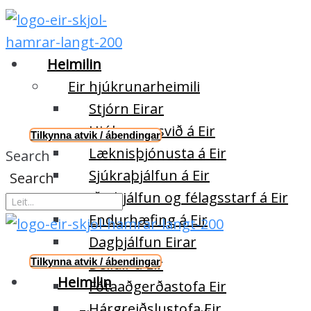
Heimilin
Eir hjúkrunarheimili
Stjórn Eirar
Hjúkrunarsvið á Eir
Tilkynna atvik / ábendingar
Læknisþjónusta á Eir
Search
Sjúkraþjálfun á Eir
Search
Iðjuþjálfun og félagsstarf á Eir
Endurhæfing á Eir
Dagþjálfun Eirar
Deildir á Eir
Tilkynna atvik / ábendingar
Heimilin
Fótaaðgerðastofa Eir
Hárgreiðslustofa Eir