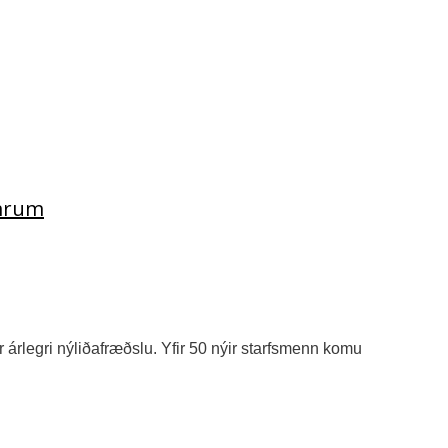
ömrum
r árlegri nýliðafræðslu. Yfir 50 nýir starfsmenn komu