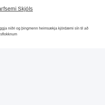
arfsemi Skjóls
liggja niðri og þingmenn heimsækja kjördæmi sín til að
isflokknum