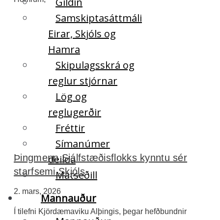
Gildin
Samskiptasáttmáli
Eirar, Skjóls og
Hamra
Skipulagsskrá og
reglur stjórnar
Lög og
reglugerðir
Fréttir
Símanúmer
Þingmenn Sjálfstæðisflokks kynntu sér
deilda
starfsemi Skjóls
Matseðill
2. mars, 2026
Mannauður
Í tilefni Kjördæmaviku Alþingis, þegar hefðbundnir