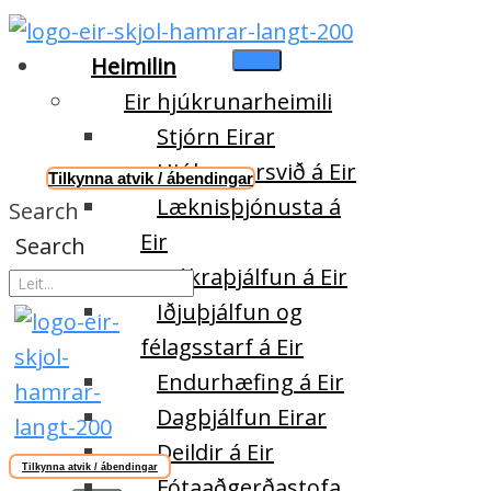
Heimilin
Eir hjúkrunarheimili
Stjórn Eirar
Hjúkrunarsvið á Eir
Tilkynna atvik / ábendingar
Læknisþjónusta á
Search
Eir
Search
Sjúkraþjálfun á Eir
Iðjuþjálfun og
félagsstarf á Eir
Endurhæfing á Eir
Dagþjálfun Eirar
Deildir á Eir
Tilkynna atvik / ábendingar
Fótaaðgerðastofa