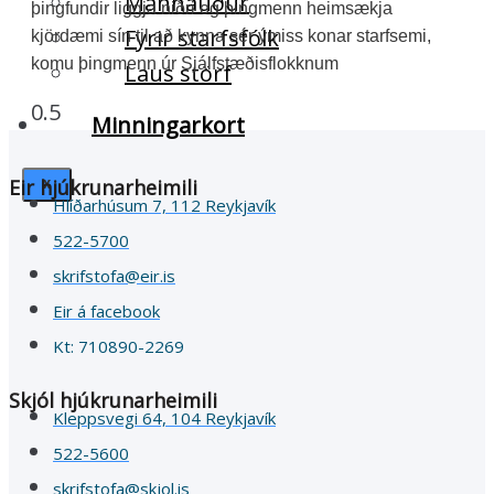
Mannauður
þingfundir liggja niðri og þingmenn heimsækja
Fyrir starfsfólk
kjördæmi sín til að kynna sér ýmiss konar starfsemi,
komu þingmenn úr Sjálfstæðisflokknum
Laus störf
Minningarkort
Eir hjúkrunarheimili
X
Hlíðarhúsum 7, 112 Reykjavík
522-5700
skrifstofa@eir.is
Eir á facebook
Kt: 710890-2269
Skjól hjúkrunarheimili
Kleppsvegi 64, 104 Reykjavík
522-5600
skrifstofa@skjol.is