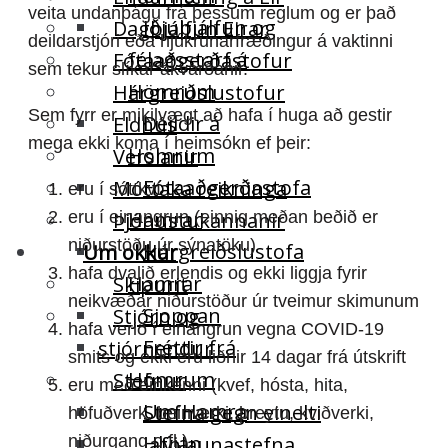
veita undanþágu frá þessum reglum og er það
Iðjuþjálfun og
Dagþjálfun Eirar
deildarstjóri eða hjúkrunarfræðingur á vaktinni
félagsstarf á
Fótaaðgerðastofur
sem tekur slíkar ákvarðanir.
Hömrum
Hárgreiðslustofur
Sem fyrr er mikilvægt að hafa í huga að gestir
Deildir á
Eldhús
mega ekki koma í heimsókn ef þeir:
Hömrum
Verslanir
Fótaaðgerðastofa
Móttaka reikninga
eru í sóttkví
Hamrar
eru í einangrun (einnig meðan beðið er
Þjónustukannanir
niðurstöðu úr sýnatöku)
Hárgreiðslustofa
Um okkur
hafa dvalið erlendis og ekki liggja fyrir
Hamrar
Skipurit
neikvæðar niðurstöður úr tveimur skimunum
Sjoppan
Stjórn og
hafa verið í einangrun vegna COVID-19
Fréttir frá
stjórnendur
smits og ekki eru liðnir 14 dagar frá útskrift
Hömrum
Stefnur
eru með einkenni (kvef, hósta, hita,
Um Hamra
Stefna gegn einelti
höfuðverk, beinverki, þreytu, kviðverki,
Hlýjan
niðurgang o.fl.).
Jafnlaunastefna