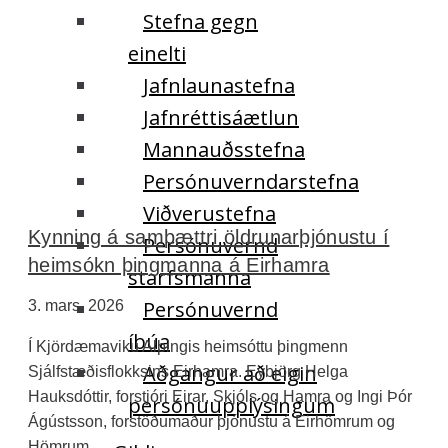
Stefna gegn
einelti
Jafnlaunastefna
Jafnréttisáætlun
Mannauðsstefna
Persónuverndarstefna
Viðverustefna
Kynning á samþættri öldrunarþjónustu í
Persónuvernd
heimsókn þingmanna á Eirhamra
starfsmanna
Persónuvernd
3. mars, 2026
íbúa
Í Kjördæmaviku Alþingis heimsóttu þingmenn
Aðgangur að eigin
Sjálfstæðisflokksins Eirhamra. Eybjörg Helga
Hauksdóttir, forstjóri Eirar, Skjóls og Hamra og Ingi Þór
persónuupplýsingum
Ágústsson, forstöðumaður þjónustu á Eirhömrum og
Hömrum,