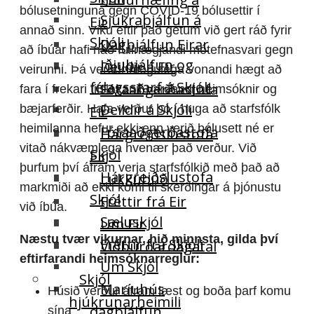
bólusetninguna gegn COVID-19 bólusettir í
Sjúkraþjálfun á
Eir
annað sinn. Viku eftir það getum við gert ráð fyrir
Skjóli
Dagþjálfun Eirar
að íbúar hafi náð fullnægjandi mótefnasvari gegn
Iðjuþjálfun og
Deildir á Eir
veirunni. Þá verður mögulega vonandi hægt að
félagsstarf á Skjóli
Fótaaðgerðastofa
fara í frekari tilslakanir varðandi heimsóknir og
Deildir á Skjóli
bæjarferðir. Hafa verður þó í huga að starfsfólk
Eir
heimilanna hefur ekki enn verið bólusett né er
Fótaaðgerðastofa
Hárgreiðslustofa
vitað nákvæmlega hvenær það verður. Við
Skjól
Eir
þurfum því áfram verja starfsfólkið með það að
Hárgreiðslustofa
Lukkubúð
markmiði að ekki komi til skerðingar á þjónustu
Skjól
Fréttir frá Eir
við íbúa.
Sæluskjól
Um Eir
Næstu tvær vikurnar, hið minnsta, gilda því
Fréttir frá Skjóli
Viðburðardagatal
eftirfarandi heimsóknarreglur:
Um Skjól
Skjól
Maríuhús
Húsið verður áfram læst og boða þarf komu
hjúkrunarheimili
dagþjálfun
sína