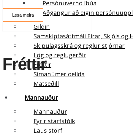
Persónuvernd íbúa
Aðgangur að eigin persónuupp
Lesa meira
Gildin
Samskiptasáttmáli Eirar, Skjóls og
Skipulagsskrá og reglur stjórnar
Lög og reglugerðir
Fréttir
Fréttir
Símanúmer deilda
Matseðill
Mannauður
Mannauður
Fyrir starfsfólk
Laus störf