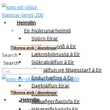
Heimilin
Eir hjúkrunarheimili
Stjórn Eirar
Hjúkrunarsvið á Eir
Tilkynna atvik / ábendingar
Læknisþjónusta á Eir
Search
Sjúkraþjálfun á Eir
Search
Iðjuþjálfun og félagsstarf á Eir
Endurhæfing á Eir
Dagþjálfun Eirar
Deildir á Eir
Tilkynna atvik / ábendingar
Heimilin
Fótaaðgerðastofa Eir
Hárgreiðslustofa Eir