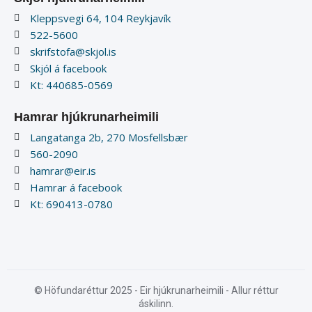
Kleppsvegi 64, 104 Reykjavík
522-5600
skrifstofa@skjol.is
Skjól á facebook
Kt: 440685-0569
Hamrar hjúkrunarheimili
Langatanga 2b, 270 Mosfellsbær
560-2090
hamrar@eir.is
Hamrar á facebook
Kt: 690413-0780
© Höfundaréttur 2025 - Eir hjúkrunarheimili - Allur réttur
áskilinn.