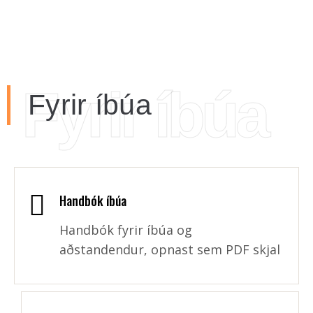
Fyrir íbúa
Fyrir íbúa
Handbók íbúa
Handbók fyrir íbúa og
aðstandendur, opnast sem PDF skjal