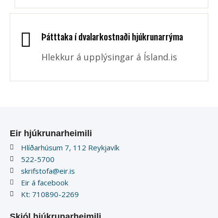
Þátttaka í dvalarkostnaði hjúkrunarrýma
Hlekkur á upplýsingar á Ísland.is
Eir hjúkrunarheimili
Hlíðarhúsum 7, 112 Reykjavík
522-5700
skrifstofa@eir.is
Eir á facebook
Kt: 710890-2269
Skjól hjúkrunarheimili