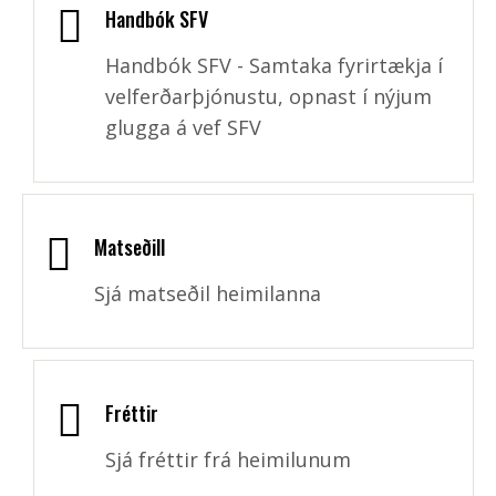
Handbók SFV
Handbók SFV - Samtaka fyrirtækja í
velferðarþjónustu, opnast í nýjum
glugga á vef SFV
Matseðill
Sjá matseðil heimilanna
Fréttir
Sjá fréttir frá heimilunum