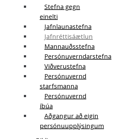
Stefna gegn
einelti
Jafnlaunastefna
Jafnréttisáætlun
Mannauðsstefna
Persónuverndarstefna
Viðverustefna
Persónuvernd
starfsmanna
Persónuvernd
íbúa
Aðgangur að eigin
persónuupplýsingum