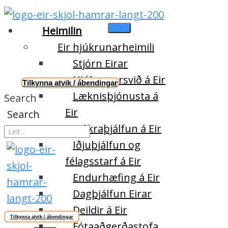
Heimilin
Eir hjúkrunarheimili
Stjórn Eirar
Hjúkrunarsvið á Eir
Tilkynna atvik / ábendingar
Læknisþjónusta á
Search
Eir
Search
Sjúkraþjálfun á Eir
Iðjuþjálfun og
félagsstarf á Eir
Endurhæfing á Eir
Dagþjálfun Eirar
Deildir á Eir
Tilkynna atvik / ábendingar
Fótaaðgerðastofa