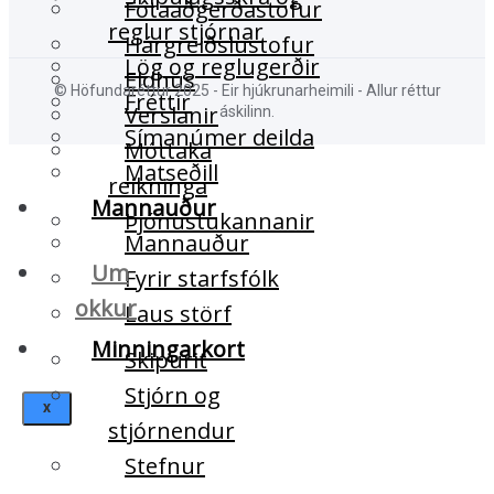
Fótaaðgerðastofur
reglur stjórnar
Hárgreiðslustofur
Lög og reglugerðir
Eldhús
© Höfundaréttur 2025 - Eir hjúkrunarheimili - Allur réttur
Fréttir
Verslanir
áskilinn.
Símanúmer deilda
Móttaka
Matseðill
reikninga
Mannauður
Þjónustukannanir
Mannauður
Um
Fyrir starfsfólk
okkur
Laus störf
Minningarkort
Skipurit
Stjórn og
X
stjórnendur
Stefnur