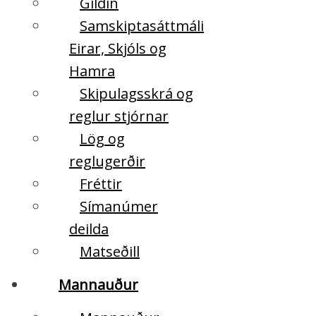
Gildin
Samskiptasáttmáli
Eirar, Skjóls og
Hamra
Skipulagsskrá og
reglur stjórnar
Lög og
reglugerðir
Fréttir
Símanúmer
deilda
Matseðill
Mannauður