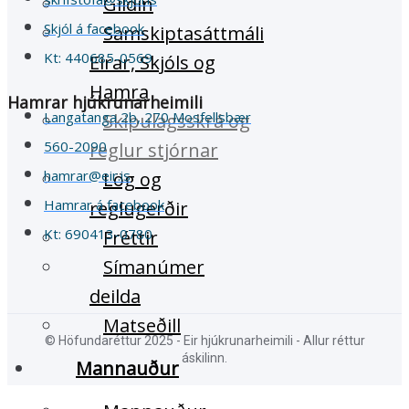
Gildin
Skjól á facebook
Samskiptasáttmáli
Kt: 440685-0569
Eirar, Skjóls og
Hamra
Hamrar hjúkrunarheimili
Langatanga 2b, 270 Mosfellsbær
Skipulagsskrá og
560-2090
reglur stjórnar
hamrar@eir.is
Lög og
Hamrar á facebook
reglugerðir
Kt: 690413-0780
Fréttir
Símanúmer
deilda
Matseðill
© Höfundaréttur 2025 - Eir hjúkrunarheimili - Allur réttur
áskilinn.
Mannauður