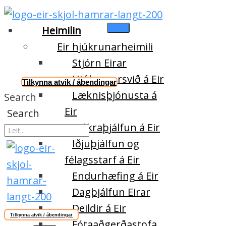
Heimilin
Eir hjúkrunarheimili
Stjórn Eirar
Hjúkrunarsvið á Eir
Tilkynna atvik / ábendingar
Læknisþjónusta á
Search
Eir
Search
Sjúkraþjálfun á Eir
Iðjuþjálfun og
félagsstarf á Eir
Endurhæfing á Eir
Dagþjálfun Eirar
Deildir á Eir
Tilkynna atvik / ábendingar
Fótaaðgerðastofa