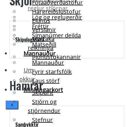
Skjól
Fótaaðgerðastofur
reglur stjórnar
Hárgreiðslustofur
Lög og reglugerðir
Eldhús
Fréttir
Verslanir
Símanúmer deilda
Móttaka
Skipulagsskrá
Matseðill
reikninga
Mannauður
Þjónustukannanir
Mannauður
Um
Fyrir starfsfólk
okkur
Hamrar
Laus störf
Minningarkort
Skipurit
Stjórn og
X
stjórnendur
Stefnur
Samþykktir