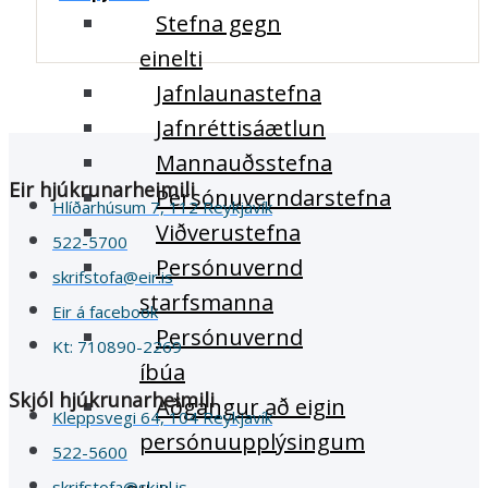
Stefna gegn
einelti
Jafnlaunastefna
Jafnréttisáætlun
Mannauðsstefna
Eir hjúkrunarheimili
Persónuverndarstefna
Hlíðarhúsum 7, 112 Reykjavík
Viðverustefna
522-5700
Persónuvernd
skrifstofa@eir.is
starfsmanna
Eir á facebook
Persónuvernd
Kt: 710890-2269
íbúa
Skjól hjúkrunarheimili
Aðgangur að eigin
Kleppsvegi 64, 104 Reykjavík
persónuupplýsingum
522-5600
skrifstofa@skjol.is