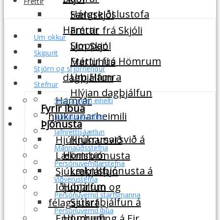
Fréttir
Hárgreiðslustofa
Sæluskjól
Hamrar
Fréttir frá Skjóli
Um okkur
Sjoppan
Um Skjól
Skipurit
Fréttir frá Hömrum
Maríuhús
Stjórn og stjórnendur
Um Hamra
dagþjálfun
Stefnur
Hlýjan dagþjálfun
Hamrar
Stefna gegn einelti
Fyrir íbúa
hjúkrunarheimili
Jafnlaunastefna
Þjónusta
Jafnréttisáætlun
Hjúkrunarsvið á
Hjúkrunarsvið
Mannauðsstefna
Hömrum
Læknisþjónusta
Persónuverndarstefna
Læknisþjónusta á
Sjúkraþjálfun
Viðverustefna
Hömrum
Iðjuþjálfun og
Persónuvernd starfsmanna
Sjúkraþjálfun á
félagsstarf
Persónuvernd íbúa
Hömrum
Endurhæfing á Eir