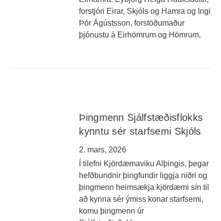
forstjóri Eirar, Skjóls og Hamra og Ingi
Þór Ágústsson, forstöðumaður
þjónustu á Eirhömrum og Hömrum,
Þingmenn Sjálfstæðisflokks
kynntu sér starfsemi Skjóls
2. mars, 2026
Í tilefni Kjördæmaviku Alþingis, þegar
hefðbundnir þingfundir liggja niðri og
þingmenn heimsækja kjördæmi sín til
að kynna sér ýmiss konar starfsemi,
komu þingmenn úr