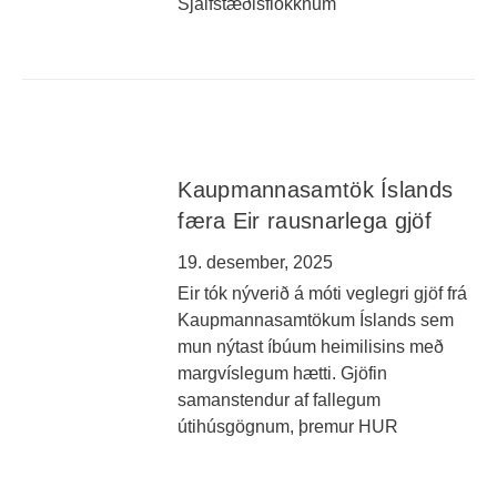
Sjálfstæðisflokknum
Kaupmannasamtök Íslands
færa Eir rausnarlega gjöf
19. desember, 2025
Eir tók nýverið á móti veglegri gjöf frá
Kaupmannasamtökum Íslands sem
mun nýtast íbúum heimilisins með
margvíslegum hætti. Gjöfin
samanstendur af fallegum
útihúsgögnum, þremur HUR