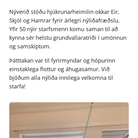
Nýverið stóðu hjúkrunarheimilin okkar Eir,
Skjól og Hamrar fyrir árlegri nýliðafræðslu.
Yfir 50 nýir starfsmenn komu saman til að
kynna sér helstu grundvallaratriði í umönnun
og samskiptum.
Þátttakan var til fyrirmyndar og hópurinn
einstaklega flottur og áhugasamur. Við
bjóðum alla nýliða innilega velkomna til
starfa!