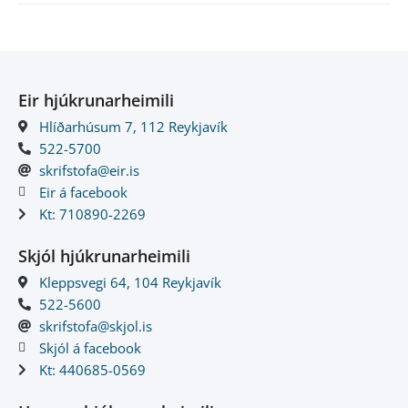
Eir hjúkrunarheimili
Hlíðarhúsum 7, 112 Reykjavík
522-5700
skrifstofa@eir.is
Eir á facebook
Kt: 710890-2269
Skjól hjúkrunarheimili
Kleppsvegi 64, 104 Reykjavík
522-5600
skrifstofa@skjol.is
Skjól á facebook
Kt: 440685-0569