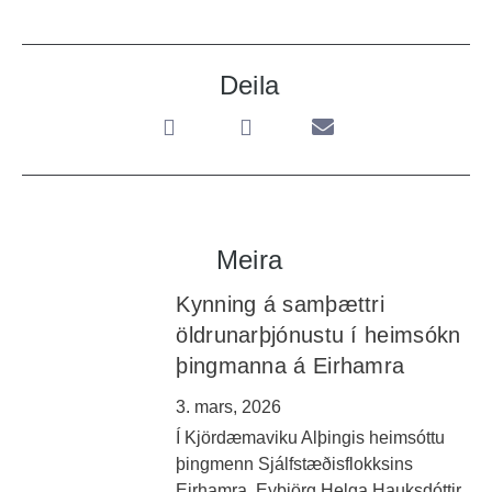
Deila
Meira
Kynning á samþættri
öldrunarþjónustu í heimsókn
þingmanna á Eirhamra
3. mars, 2026
Í Kjördæmaviku Alþingis heimsóttu
þingmenn Sjálfstæðisflokksins
Eirhamra. Eybjörg Helga Hauksdóttir,