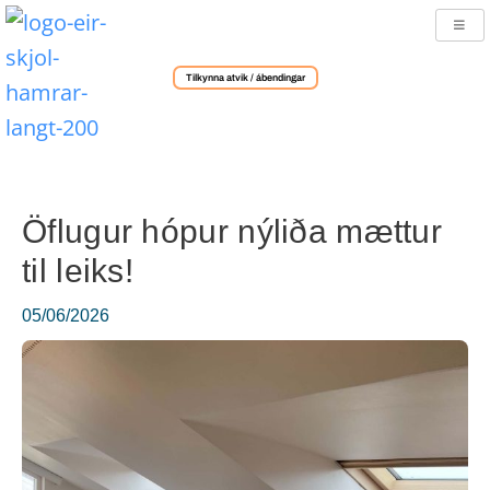
Tilkynna atvik / ábendingar
Öflugur hópur nýliða mættur
til leiks!
05/06/2026