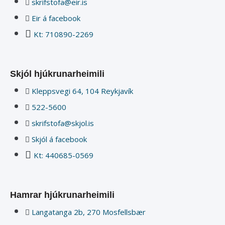
skrifstofa@eir.is
Eir á facebook
Kt: 710890-2269
Skjól hjúkrunarheimili
Kleppsvegi 64, 104 Reykjavík
522-5600
skrifstofa@skjol.is
Skjól á facebook
Kt: 440685-0569
Hamrar hjúkrunarheimili
Langatanga 2b, 270 Mosfellsbær