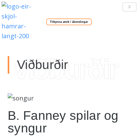
Tilkynna atvik / ábendingar
viðburðir
Viðburðir
B. Fanney spilar og
syngur