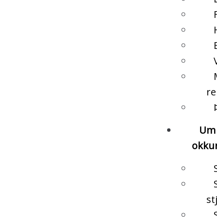
re
Um
okku
st