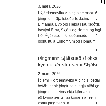
hj
3. mars, 2026
Í Kjördæmaviku Alþingis heimsóttu
þingmenn Sjálfstæðisflokksins
Eirhamra. Eybjörg Helga Hauksdóttir,
forstjóri Eirar, Skjóls og Hamra og Ingi
Þór Ágústsson, forstöðumaður
þjónustu á Eirhömrum og Hömrum,
Þingmenn Sjálfstæðisflokks
kynntu sér starfsemi Skjóls
2. mars, 2026
Í tilefni Kjördæmaviku Alþingis, þegar
hefðbundnir þingfundir liggja niðri og
þingmenn heimsækja kjördæmi sín til
að kynna sér ýmiss konar starfsemi,
komu þingmenn úr