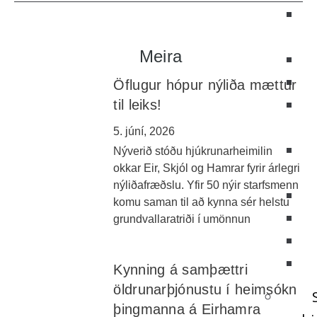
Meira
Öflugur hópur nýliða mættur
til leiks!
5. júní, 2026
Nýverið stóðu hjúkrunarheimilin
okkar Eir, Skjól og Hamrar fyrir árlegri
nýliðafræðslu. Yfir 50 nýir starfsmenn
komu saman til að kynna sér helstu
grundvallaratriði í umönnun
Kynning á samþættri
öldrunarþjónustu í heimsókn
þingmanna á Eirhamra