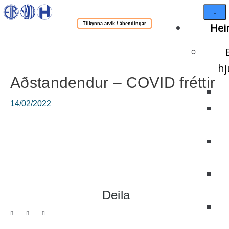
Tilkynna atvik / ábendingar
Hei
hj
Aðstandendur – COVID fréttir
14/02/2022
Deila