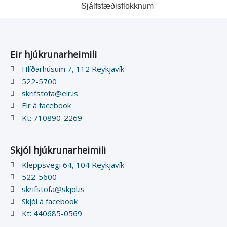
Sjálfstæðisflokknum
Eir hjúkrunarheimili
Hlíðarhúsum 7, 112 Reykjavík
522-5700
skrifstofa@eir.is
Eir á facebook
Kt: 710890-2269
hj
Skjól hjúkrunarheimili
Kleppsvegi 64, 104 Reykjavík
522-5600
skrifstofa@skjol.is
Skjól á facebook
Kt: 440685-0569