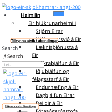
Heimilin
Eir hjúkrunarheimili
Stjórn Eirar
Hjúkrunarsvið á Eir
Tilkynna atvik / ábendingar
Læknisþjónusta á
Search
Eir
Search
Sjúkraþjálfun á Eir
Iðjuþjálfun og
félagsstarf á Eir
Endurhæfing á Eir
Dagþjálfun Eirar
Deildir á Eir
Tilkynna atvik / ábendingar
Fótaaðgerðastofa