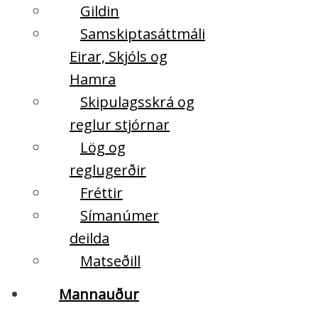
Gildin
Samskiptasáttmáli
Eirar, Skjóls og
Hamra
Skipulagsskrá og
reglur stjórnar
Lög og
reglugerðir
Fréttir
Símanúmer
deilda
Matseðill
Mannauður