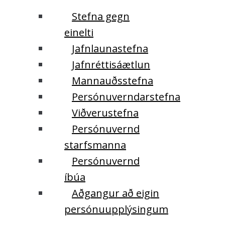
Stefna gegn
einelti
Jafnlaunastefna
Jafnréttisáætlun
Mannauðsstefna
Persónuverndarstefna
Viðverustefna
Persónuvernd
starfsmanna
Persónuvernd
íbúa
Aðgangur að eigin
persónuupplýsingum