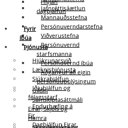
Hlýjan
Jafnréttisáætlun
dagþjálfun
Mannauðsstefna
Persónuverndarstefna
Fyrir
Viðverustefna
íbúa
Persónuvernd
Þjónusta
starfsmanna
Hjúkrunarsvið
Persónuvernd íbúa
Læknisþjónusta
Aðgangur að eigin
Sjúkraþjálfun
persónuupplýsingum
Iðjuþjálfun og
Gildin
félagsstarf
Samskiptasáttmáli
Endurhæfing á
Eirar, Skjóls og
Eir
Hamra
Dagþjálfun Eirar
Skipulagsskrá og