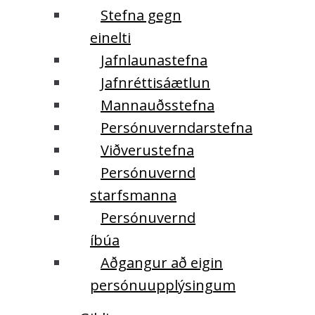
Stefna gegn
einelti
Jafnlaunastefna
Jafnréttisáætlun
Mannauðsstefna
Persónuverndarstefna
Viðverustefna
Persónuvernd
starfsmanna
Persónuvernd
íbúa
Aðgangur að eigin
persónuupplýsingum