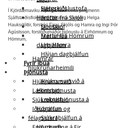
Hárgreiðslustofa
Sæluskjól
Í Kjördæmaviku Alþingis heimsóttu þingmenn
Hamrar
Fréttir frá Skjóli
Sjálfstæðisflokksins Eirhamra. Eybjörg Helga
Hauksdóttir, forstjóri Eirar, Skjóls og Hamra og Ingi Þór
Sjoppan
Um Skjól
Ágústsson, forstöðumaður þjónustu á Eirhömrum og
Fréttir frá Hömrum
Maríuhús
Hömrum,
Um Hamra
dagþjálfun
Hlýjan dagþjálfun
Hamrar
Fyrir íbúa
hjúkrunarheimili
Þjónusta
Hjúkrunarsvið á
Hjúkrunarsvið
Hömrum
Læknisþjónusta
Læknisþjónusta á
Sjúkraþjálfun
Hömrum
Iðjuþjálfun og
Sjúkraþjálfun á
félagsstarf
Hömrum
Endurhæfing á Eir