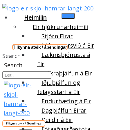
Heimilin
Eir hjúkrunarheimili
Stjórn Eirar
Hjúkrunarsvið á Eir
Tilkynna atvik / ábendingar
Læknisþjónusta á
Search
Eir
Search
Sjúkraþjálfun á Eir
Iðjuþjálfun og
félagsstarf á Eir
Endurhæfing á Eir
Dagþjálfun Eirar
Deildir á Eir
Tilkynna atvik / ábendingar
Fótaaðgerðastofa