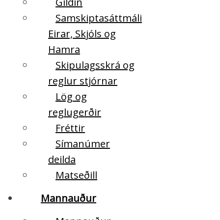
Gildin
Samskiptasáttmáli
Eirar, Skjóls og
Hamra
Skipulagsskrá og
reglur stjórnar
Lög og
reglugerðir
Fréttir
Símanúmer
deilda
Matseðill
Mannauður