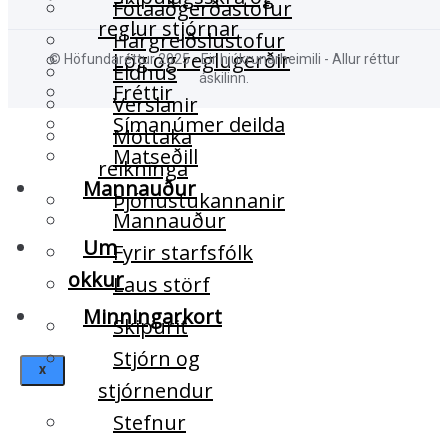
Fótaaðgerðastofur
reglur stjórnar
Hárgreiðslustofur
Lög og reglugerðir
© Höfundaréttur 2025 - Eir hjúkrunarheimili - Allur réttur
Eldhús
áskilinn.
Fréttir
Verslanir
Símanúmer deilda
Móttaka
Matseðill
reikninga
Mannauður
Þjónustukannanir
Mannauður
Um
Fyrir starfsfólk
okkur
Laus störf
Minningarkort
Skipurit
Stjórn og
X
stjórnendur
Stefnur