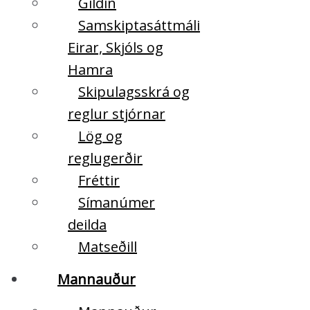
Gildin
Samskiptasáttmáli
Eirar, Skjóls og
Hamra
Skipulagsskrá og
reglur stjórnar
Lög og
reglugerðir
Fréttir
Símanúmer
deilda
Matseðill
Mannauður