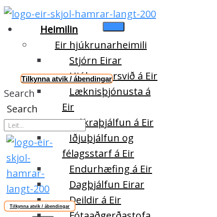
Heimilin
Eir hjúkrunarheimili
Stjórn Eirar
Hjúkrunarsvið á Eir
Tilkynna atvik / ábendingar
Læknisþjónusta á
Search
Eir
Search
Sjúkraþjálfun á Eir
Iðjuþjálfun og
félagsstarf á Eir
Endurhæfing á Eir
Dagþjálfun Eirar
Deildir á Eir
Tilkynna atvik / ábendingar
Fótaaðgerðastofa