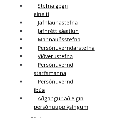
Stefna gegn
einelti
Jafnlaunastefna
Jafnréttisáætlun
Mannauðsstefna
Persónuverndarstefna
Viðverustefna
Persónuvernd
starfsmanna
Persónuvernd
íbúa
Aðgangur að eigin
persónuupplýsingum