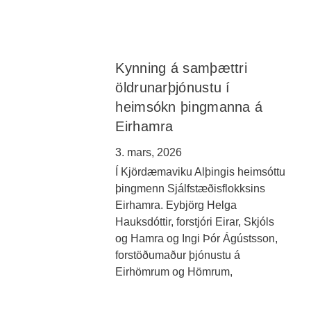
Kynning á samþættri
öldrunarþjónustu í
heimsókn þingmanna á
Eirhamra
3. mars, 2026
Í Kjördæmaviku Alþingis heimsóttu
þingmenn Sjálfstæðisflokksins
Eirhamra. Eybjörg Helga
Hauksdóttir, forstjóri Eirar, Skjóls
og Hamra og Ingi Þór Ágústsson,
forstöðumaður þjónustu á
Eirhömrum og Hömrum,