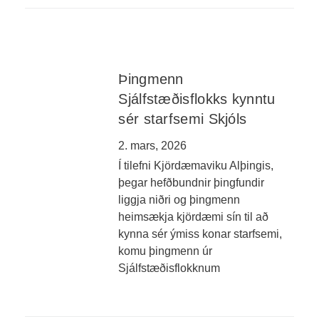
Þingmenn
Sjálfstæðisflokks kynntu
sér starfsemi Skjóls
2. mars, 2026
Í tilefni Kjördæmaviku Alþingis,
þegar hefðbundnir þingfundir
liggja niðri og þingmenn
heimsækja kjördæmi sín til að
kynna sér ýmiss konar starfsemi,
komu þingmenn úr
Sjálfstæðisflokknum