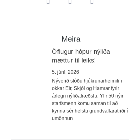
Meira
Öflugur hópur nýliða
mættur til leiks!
5. júní, 2026
Nýverið stóðu hjúkrunarheimilin
okkar Eir, Skjól og Hamrar fyrir
árlegri nýliðafræðslu. Yfir 50 nýir
starfsmenn komu saman til að
kynna sér helstu grundvallaratriði í
umönnun