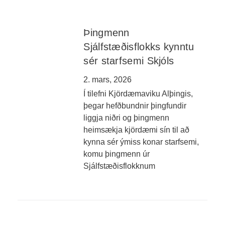
Þingmenn
Sjálfstæðisflokks kynntu
sér starfsemi Skjóls
2. mars, 2026
Í tilefni Kjördæmaviku Alþingis,
þegar hefðbundnir þingfundir
liggja niðri og þingmenn
heimsækja kjördæmi sín til að
kynna sér ýmiss konar starfsemi,
komu þingmenn úr
Sjálfstæðisflokknum