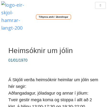
Tilkynna atvik / ábendingar
Heimsóknir um jólin
01/01/1970
Á Skjóli verða heimsóknir heimilar um jólin sem
hér segir:
Aðfangadagur, jóladagur og annar í jólum:
Tveir gestir mega koma og stoppa í allt að 2
klst. á bilinu 13:00-17:30 og 19:30-22:00.