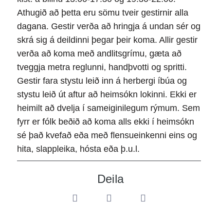
Athugið að þetta eru sömu tveir gestirnir alla
dagana. Gestir verða að hringja á undan sér og
skrá sig á deildinni þegar þeir koma. Allir gestir
verða að koma með andlitsgrímu, gæta að
tveggja metra reglunni, handþvotti og spritti.
Gestir fara stystu leið inn á herbergi íbúa og
stystu leið út aftur að heimsókn lokinni. Ekki er
heimilt að dvelja í sameiginilegum rýmum. Sem
fyrr er fólk beðið að koma alls ekki í heimsókn
sé það kvefað eða með flensueinkenni eins og
hita, slappleika, hósta eða þ.u.l.
Deila