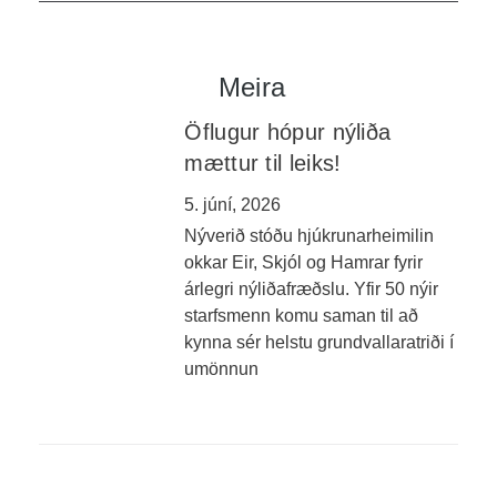
Meira
Öflugur hópur nýliða
mættur til leiks!
5. júní, 2026
Nýverið stóðu hjúkrunarheimilin
okkar Eir, Skjól og Hamrar fyrir
árlegri nýliðafræðslu. Yfir 50 nýir
starfsmenn komu saman til að
kynna sér helstu grundvallaratriði í
umönnun