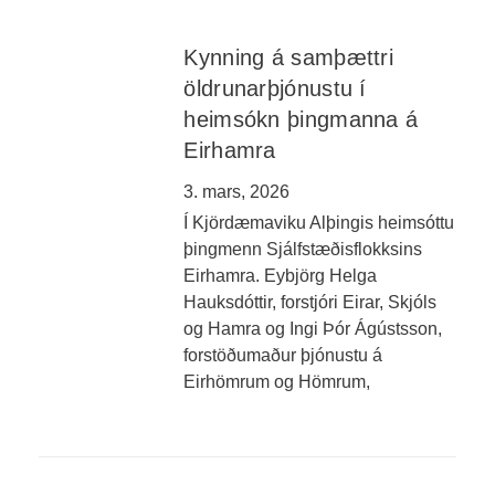
Kynning á samþættri
öldrunarþjónustu í
heimsókn þingmanna á
Eirhamra
3. mars, 2026
Í Kjördæmaviku Alþingis heimsóttu
þingmenn Sjálfstæðisflokksins
Eirhamra. Eybjörg Helga
Hauksdóttir, forstjóri Eirar, Skjóls
og Hamra og Ingi Þór Ágústsson,
forstöðumaður þjónustu á
Eirhömrum og Hömrum,