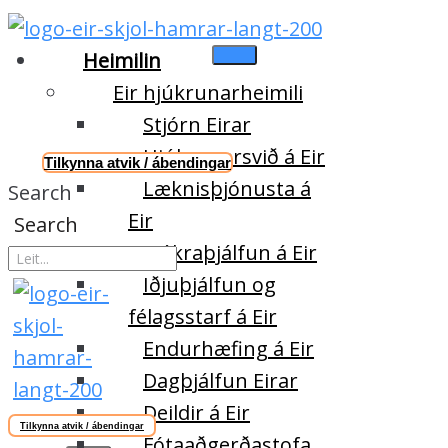
Heimilin
Eir hjúkrunarheimili
Stjórn Eirar
Hjúkrunarsvið á Eir
Tilkynna atvik / ábendingar
Læknisþjónusta á
Search
Eir
Search
Sjúkraþjálfun á Eir
Iðjuþjálfun og
félagsstarf á Eir
Endurhæfing á Eir
Dagþjálfun Eirar
Deildir á Eir
Tilkynna atvik / ábendingar
Fótaaðgerðastofa