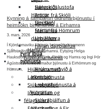
Hárgreiðslustofa
Sæluskjól
Hamrar
Fréttir frá Skjóli
Kynning á samþættri öldrunarþjónustu í
Sjoppan
Um Skjól
heimsókn þingmanna á Eirhamra
Fréttir frá Hömrum
Maríuhús
3. mars, 2026
Um Hamra
dagþjálfun
Hlýjan dagþjálfun
Í Kjördæmaviku Alþingis heimsóttu þingmenn
Hamrar
Sjálfstæðisflokksins Eirhamra. Eybjörg Helga
Fyrir íbúa
hjúkrunarheimili
Hauksdóttir, forstjóri Eirar, Skjóls og Hamra og Ingi Þór
Þjónusta
Ágústsson, forstöðumaður þjónustu á Eirhömrum og
Hjúkrunarsvið á
Hjúkrunarsvið
Hömrum,
Hömrum
Læknisþjónusta
Læknisþjónusta á
Sjúkraþjálfun
Hömrum
Iðjuþjálfun og
Sjúkraþjálfun á
félagsstarf
Hömrum
Endurhæfing á Eir