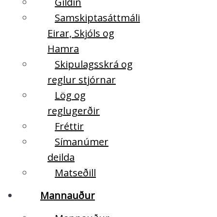
Gildin
Samskiptasáttmáli
Eirar, Skjóls og
Hamra
Skipulagsskrá og
reglur stjórnar
Lög og
reglugerðir
Fréttir
Símanúmer
deilda
Matseðill
Mannauður