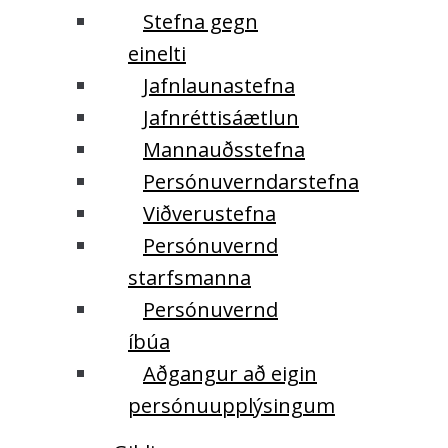
Stefna gegn
einelti
Jafnlaunastefna
Jafnréttisáætlun
Mannauðsstefna
Persónuverndarstefna
Viðverustefna
Persónuvernd
starfsmanna
Persónuvernd
íbúa
Aðgangur að eigin
persónuupplýsingum