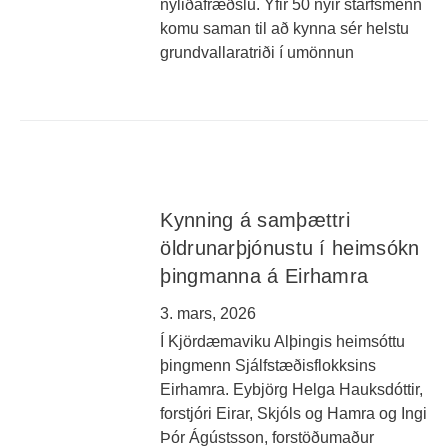
nýliðafræðslu. Yfir 50 nýir starfsmenn
komu saman til að kynna sér helstu
grundvallaratriði í umönnun
Kynning á samþættri
öldrunarþjónustu í heimsókn
þingmanna á Eirhamra
3. mars, 2026
Í Kjördæmaviku Alþingis heimsóttu
þingmenn Sjálfstæðisflokksins
Eirhamra. Eybjörg Helga Hauksdóttir,
forstjóri Eirar, Skjóls og Hamra og Ingi
Þór Ágústsson, forstöðumaður