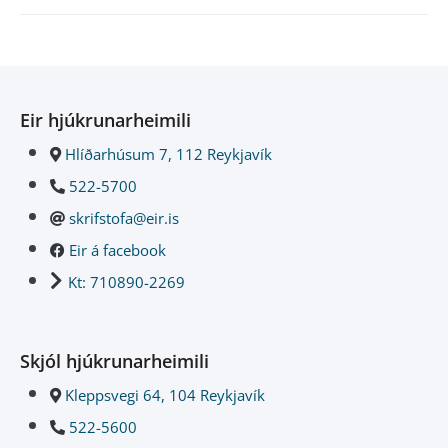
Eir hjúkrunarheimili
Hlíðarhúsum 7, 112 Reykjavík
522-5700
skrifstofa@eir.is
Eir á facebook
Kt: 710890-2269
Skjól hjúkrunarheimili
Kleppsvegi 64, 104 Reykjavík
522-5600