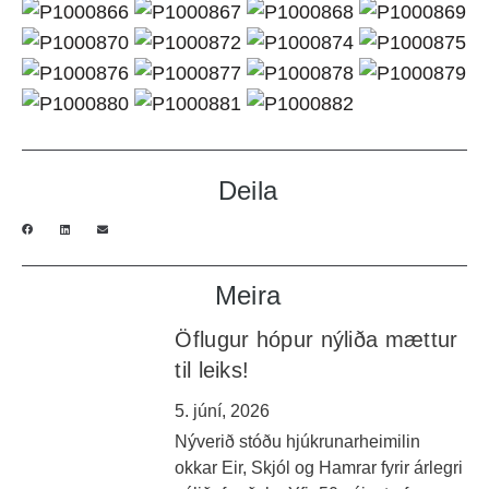
Deila
Meira
Öflugur hópur nýliða mættur
til leiks!
5. júní, 2026
Nýverið stóðu hjúkrunarheimilin
okkar Eir, Skjól og Hamrar fyrir árlegri