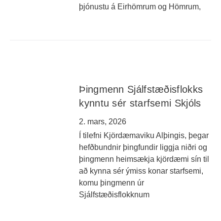
þjónustu á Eirhömrum og Hömrum,
Þingmenn Sjálfstæðisflokks
kynntu sér starfsemi Skjóls
2. mars, 2026
Í tilefni Kjördæmaviku Alþingis, þegar
hefðbundnir þingfundir liggja niðri og
þingmenn heimsækja kjördæmi sín til
að kynna sér ýmiss konar starfsemi,
komu þingmenn úr
Sjálfstæðisflokknum