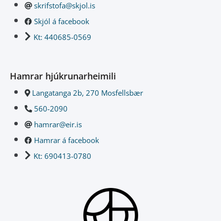
skrifstofa@skjol.is
Skjól á facebook
Kt: 440685-0569
Hamrar hjúkrunarheimili
Langatanga 2b, 270 Mosfellsbær
560-2090
hamrar@eir.is
Hamrar á facebook
Kt: 690413-0780