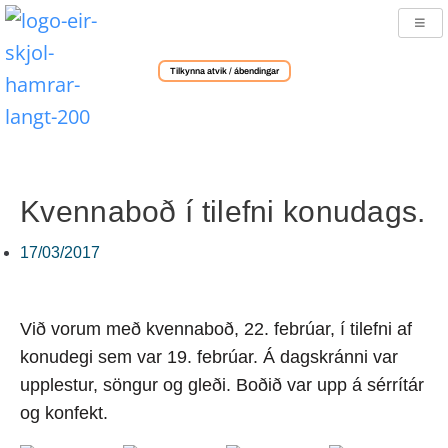
Tilkynna atvik / ábendingar
Kvennaboð í tilefni konudags.
17/03/2017
Við vorum með kvennaboð, 22. febrúar, í tilefni af
konudegi sem var 19. febrúar. Á dagskránni var
upplestur, söngur og gleði. Boðið var upp á sérrítár
og konfekt.