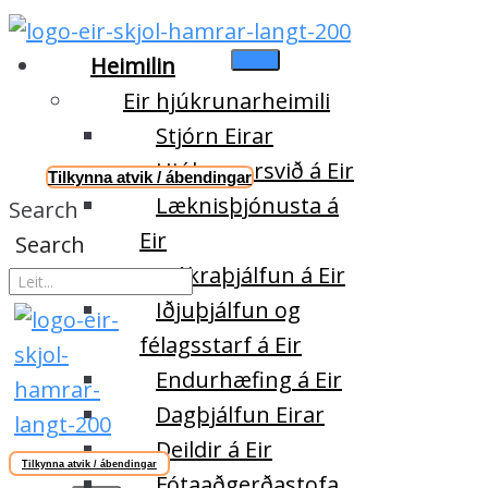
Heimilin
Eir hjúkrunarheimili
Stjórn Eirar
Hjúkrunarsvið á Eir
Tilkynna atvik / ábendingar
Læknisþjónusta á
Search
Eir
Search
Sjúkraþjálfun á Eir
Iðjuþjálfun og
félagsstarf á Eir
Endurhæfing á Eir
Dagþjálfun Eirar
Deildir á Eir
Tilkynna atvik / ábendingar
Fótaaðgerðastofa