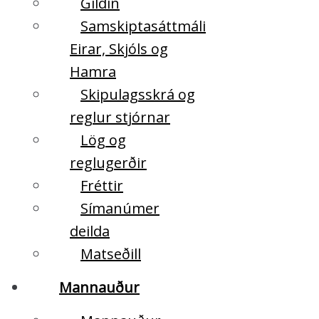
Gildin
Samskiptasáttmáli
Eirar, Skjóls og
Hamra
Skipulagsskrá og
reglur stjórnar
Lög og
reglugerðir
Fréttir
Símanúmer
deilda
Matseðill
Mannauður