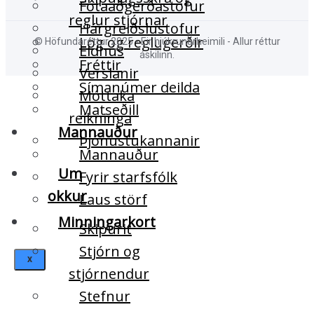
Fótaaðgerðastofur
reglur stjórnar
Hárgreiðslustofur
Lög og reglugerðir
© Höfundaréttur 2025 - Eir hjúkrunarheimili - Allur réttur
Eldhús
áskilinn.
Fréttir
Verslanir
Símanúmer deilda
Móttaka
Matseðill
reikninga
Mannauður
Þjónustukannanir
Mannauður
Um
Fyrir starfsfólk
okkur
Laus störf
Minningarkort
Skipurit
Stjórn og
X
stjórnendur
Stefnur