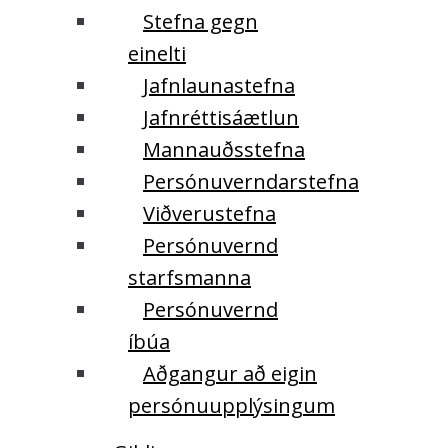
Stefna gegn
einelti
Jafnlaunastefna
Jafnréttisáætlun
Mannauðsstefna
Persónuverndarstefna
Viðverustefna
Persónuvernd
starfsmanna
Persónuvernd
íbúa
Aðgangur að eigin
persónuupplýsingum