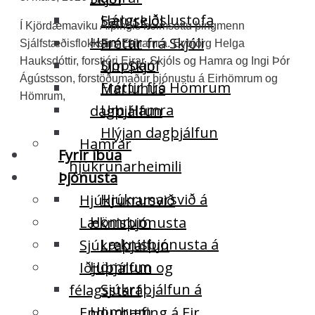
Hárgreiðslustofa
Sæluskjól
Í Kjördæmaviku Alþingis heimsóttu þingmenn
Hamrar
Fréttir frá Skjóli
Sjálfstæðisflokksins Eirhamra. Eybjörg Helga
Hauksdóttir, forstjóri Eirar, Skjóls og Hamra og Ingi Þór
Sjoppan
Um Skjól
Ágústsson, forstöðumaður þjónustu á Eirhömrum og
Fréttir frá Hömrum
Maríuhús
Hömrum,
Um Hamra
dagþjálfun
Hlýjan dagþjálfun
Hamrar
Fyrir íbúa
hjúkrunarheimili
Þjónusta
Hjúkrunarsvið á
Hjúkrunarsvið
Hömrum
Læknisþjónusta
Læknisþjónusta á
Sjúkraþjálfun
Hömrum
Iðjuþjálfun og
Sjúkraþjálfun á
félagsstarf
Hömrum
Endurhæfing á Eir