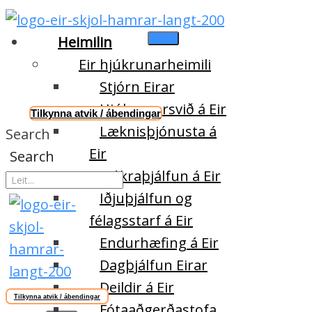
Heimilin
Eir hjúkrunarheimili
Stjórn Eirar
Hjúkrunarsvið á Eir
Tilkynna atvik / ábendingar
Læknisþjónusta á
Search
Eir
Search
Sjúkraþjálfun á Eir
Iðjuþjálfun og
félagsstarf á Eir
Endurhæfing á Eir
Dagþjálfun Eirar
Deildir á Eir
Tilkynna atvik / ábendingar
Fótaaðgerðastofa