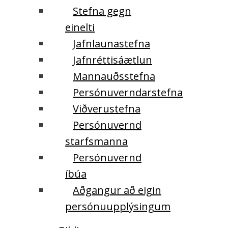
Stefna gegn
einelti
Jafnlaunastefna
Jafnréttisáætlun
Mannauðsstefna
Persónuverndarstefna
Viðverustefna
Persónuvernd
starfsmanna
Persónuvernd
íbúa
Aðgangur að eigin
persónuupplýsingum