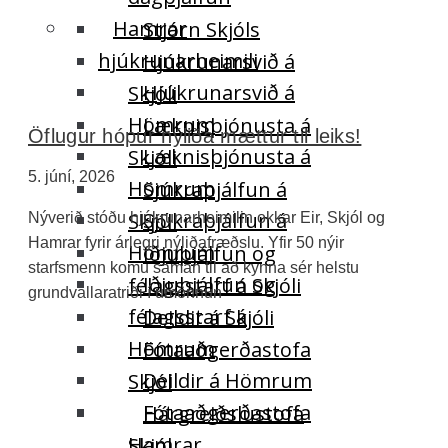
Hamrar
Stjórn Skjóls
hjúkrunarheimili
Hjúkrunarsvið á
Hjúkrunarsvið á
Skjóli
Hömrum
Læknisþjónusta á
Öflugur hópur nýliða mættur til leiks!
Læknisþjónusta á
Skjóli
5. júní, 2026
Hömrum
Sjúkraþjálfun á
Sjúkraþjálfun á
Skjóli
Nýverið stóðu hjúkrunarheimilin okkar Eir, Skjól og
Hamrar fyrir árlegri nýliðafræðslu. Yfir 50 nýir
Hömrum
Iðjuþjálfun og
starfsmenn komu saman til að kynna sér helstu
Iðjuþjálfun og
félagsstarf á Skjóli
grundvallaratriði í umönnun
félagsstarf á
Deildir á Skjóli
Hömrum
Fótaaðgerðastofa
Deildir á Hömrum
Skjól
Fótaaðgerðastofa
Hárgreiðslustofa
Hamrar
Skjól