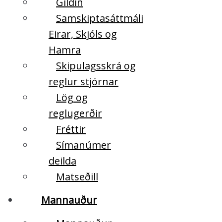
Gildin
Samskiptasáttmáli
Eirar, Skjóls og
Hamra
Skipulagsskrá og
reglur stjórnar
Lög og
reglugerðir
Fréttir
Símanúmer
deilda
Matseðill
Mannauður