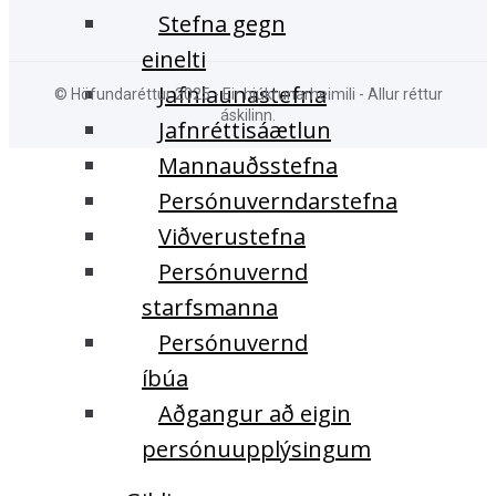
Stefna gegn
einelti
Jafnlaunastefna
© Höfundaréttur 2025 - Eir hjúkrunarheimili - Allur réttur
áskilinn.
Jafnréttisáætlun
Mannauðsstefna
Persónuverndarstefna
Viðverustefna
Persónuvernd
starfsmanna
Persónuvernd
íbúa
Aðgangur að eigin
persónuupplýsingum