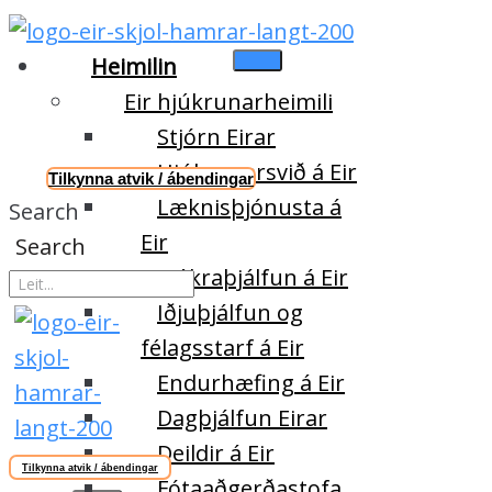
Heimilin
Eir hjúkrunarheimili
Stjórn Eirar
Hjúkrunarsvið á Eir
Tilkynna atvik / ábendingar
Læknisþjónusta á
Search
Eir
Search
Sjúkraþjálfun á Eir
Iðjuþjálfun og
félagsstarf á Eir
Endurhæfing á Eir
Dagþjálfun Eirar
Deildir á Eir
Tilkynna atvik / ábendingar
Fótaaðgerðastofa