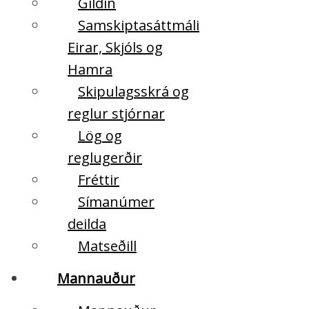
Gildin
Samskiptasáttmáli
Eirar, Skjóls og
Hamra
Skipulagsskrá og
reglur stjórnar
Lög og
reglugerðir
Fréttir
Símanúmer
deilda
Matseðill
Mannauður