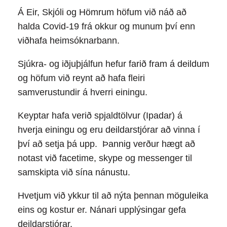
Á Eir, Skjóli og Hömrum höfum við náð að
halda Covid-19 frá okkur og munum því enn
viðhafa heimsóknarbann.
Sjúkra- og iðjuþjálfun hefur farið fram á deildum
og höfum við reynt að hafa fleiri
samverustundir á hverri einingu.
Keyptar hafa verið spjaldtölvur (Ipadar) á
hverja einingu og eru deildarstjórar að vinna í
því að setja þá upp. Þannig verður hægt að
notast við facetime, skype og messenger til
samskipta við sína nánustu.
Hvetjum við ykkur til að nýta þennan möguleika
eins og kostur er. Nánari upplýsingar gefa
deildarstjórar.