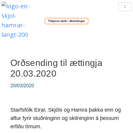
Tilkynna atvik / ábendingar
Orðsending til ættingja
20.03.2020
20/03/2020
Starfsfólk Eirar, Skjóls og Hamra þakka enn og
aftur fyrir stuðninginn og skilninginn á þessum
erfiðu tímum.