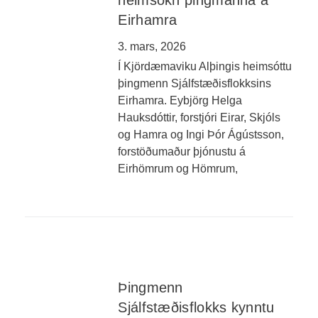
heimsókn þingmanna á
Eirhamra
3. mars, 2026
Í Kjördæmaviku Alþingis heimsóttu
þingmenn Sjálfstæðisflokksins
Eirhamra. Eybjörg Helga
Hauksdóttir, forstjóri Eirar, Skjóls
og Hamra og Ingi Þór Ágústsson,
forstöðumaður þjónustu á
Eirhömrum og Hömrum,
Þingmenn
Sjálfstæðisflokks kynntu