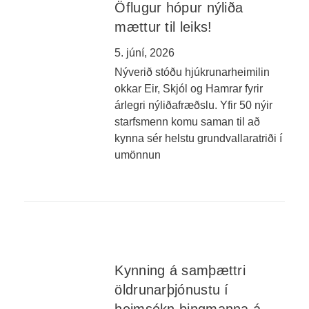
Öflugur hópur nýliða
mættur til leiks!
5. júní, 2026
Nýverið stóðu hjúkrunarheimilin
okkar Eir, Skjól og Hamrar fyrir
árlegri nýliðafræðslu. Yfir 50 nýir
starfsmenn komu saman til að
kynna sér helstu grundvallaratriði í
umönnun
Kynning á samþættri
öldrunarþjónustu í