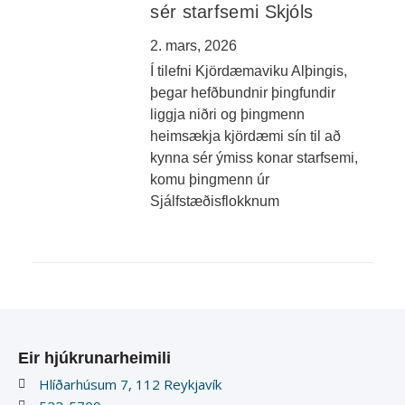
sér starfsemi Skjóls
2. mars, 2026
Í tilefni Kjördæmaviku Alþingis,
þegar hefðbundnir þingfundir
liggja niðri og þingmenn
heimsækja kjördæmi sín til að
kynna sér ýmiss konar starfsemi,
komu þingmenn úr
Sjálfstæðisflokknum
Eir hjúkrunarheimili
Hlíðarhúsum 7, 112 Reykjavík