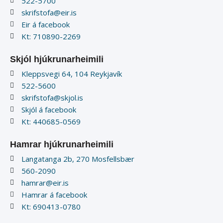
522-5700
skrifstofa@eir.is
Eir á facebook
Kt: 710890-2269
Skjól hjúkrunarheimili
Kleppsvegi 64, 104 Reykjavík
522-5600
skrifstofa@skjol.is
Skjól á facebook
Kt: 440685-0569
Hamrar hjúkrunarheimili
Langatanga 2b, 270 Mosfellsbær
560-2090
hamrar@eir.is
Hamrar á facebook
Kt: 690413-0780