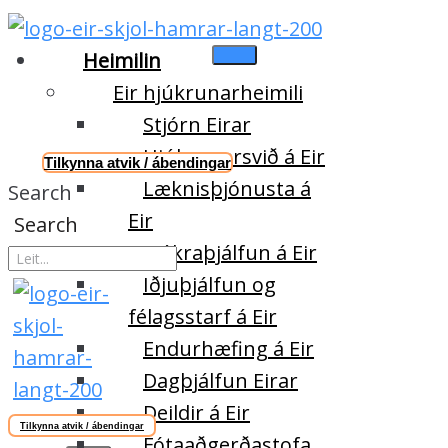
Heimilin
Eir hjúkrunarheimili
Stjórn Eirar
Hjúkrunarsvið á Eir
Tilkynna atvik / ábendingar
Læknisþjónusta á
Search
Eir
Search
Sjúkraþjálfun á Eir
Iðjuþjálfun og
félagsstarf á Eir
Endurhæfing á Eir
Dagþjálfun Eirar
Deildir á Eir
Tilkynna atvik / ábendingar
Fótaaðgerðastofa