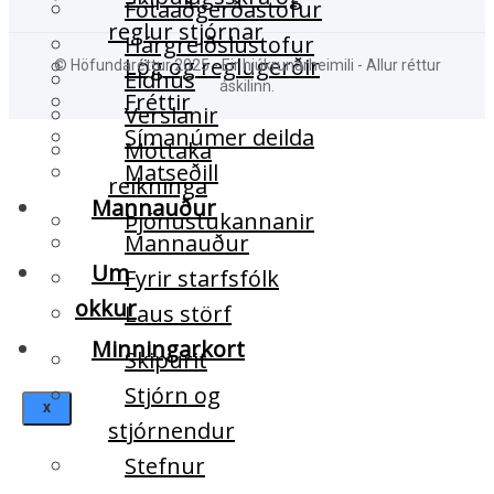
Fótaaðgerðastofur
reglur stjórnar
Hárgreiðslustofur
Lög og reglugerðir
© Höfundaréttur 2025 - Eir hjúkrunarheimili - Allur réttur
Eldhús
áskilinn.
Fréttir
Verslanir
Símanúmer deilda
Móttaka
Matseðill
reikninga
Mannauður
Þjónustukannanir
Mannauður
Um
Fyrir starfsfólk
okkur
Laus störf
Minningarkort
Skipurit
Stjórn og
X
stjórnendur
Stefnur