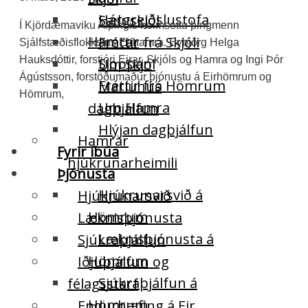
Hárgreiðslustofa
Sæluskjól
Í Kjördæmaviku Alþingis heimsóttu þingmenn
Hamrar
Fréttir frá Skjóli
Sjálfstæðisflokksins Eirhamra. Eybjörg Helga
Hauksdóttir, forstjóri Eirar, Skjóls og Hamra og Ingi Þór
Sjoppan
Um Skjól
Ágústsson, forstöðumaður þjónustu á Eirhömrum og
Fréttir frá Hömrum
Maríuhús
Hömrum,
Um Hamra
dagþjálfun
Hlýjan dagþjálfun
Hamrar
Fyrir íbúa
hjúkrunarheimili
Þjónusta
Hjúkrunarsvið á
Hjúkrunarsvið
Hömrum
Læknisþjónusta
Læknisþjónusta á
Sjúkraþjálfun
Hömrum
Iðjuþjálfun og
Sjúkraþjálfun á
félagsstarf
Hömrum
Endurhæfing á Eir