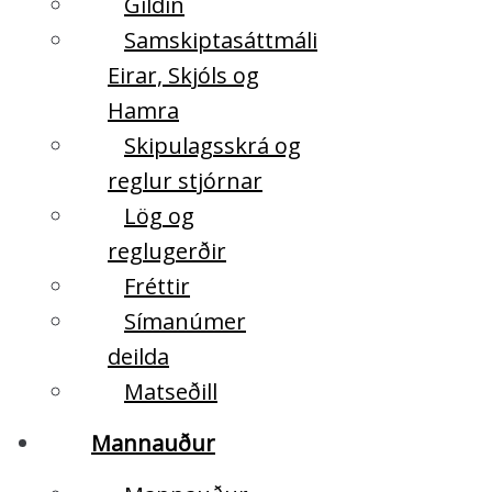
Gildin
Samskiptasáttmáli
Eirar, Skjóls og
Hamra
Skipulagsskrá og
reglur stjórnar
Lög og
reglugerðir
Fréttir
Símanúmer
deilda
Matseðill
Mannauður