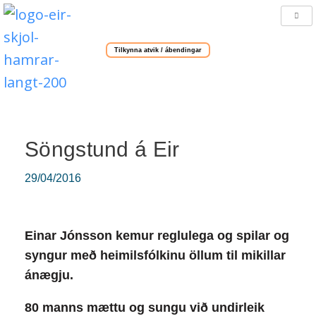
Tilkynna atvik / ábendingar
Söngstund á Eir
29/04/2016
Einar Jónsson kemur reglulega og spilar og
syngur með heimilsfólkinu öllum til mikillar
ánægju.
80 manns mættu og sungu við undirleik