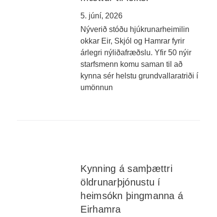
5. júní, 2026
Nýverið stóðu hjúkrunarheimilin
okkar Eir, Skjól og Hamrar fyrir
árlegri nýliðafræðslu. Yfir 50 nýir
starfsmenn komu saman til að
kynna sér helstu grundvallaratriði í
umönnun
Kynning á samþættri
öldrunarþjónustu í
heimsókn þingmanna á
Eirhamra