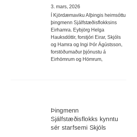
3. mars, 2026
Í Kjördæmaviku Alþingis heimsóttu
þingmenn Sjálfstæðisflokksins
Eirhamra. Eybjörg Helga
Hauksdóttir, forstjóri Eirar, Skjóls
og Hamra og Ingi Þór Ágústsson,
forstöðumaður þjónustu á
Eirhömrum og Hömrum,
Þingmenn
Sjálfstæðisflokks kynntu
sér starfsemi Skjóls