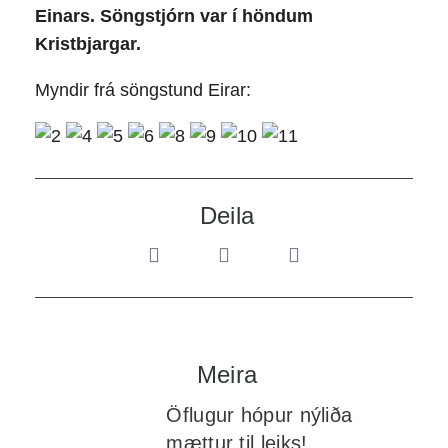
Einars. Söngstjórn var í höndum
Kristbjargar.
Myndir frá söngstund Eirar:
Deila
Meira
Öflugur hópur nýliða
mættur til leiks!