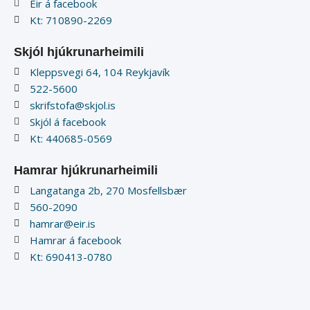
Eir á facebook
Kt: 710890-2269
Skjól hjúkrunarheimili
Kleppsvegi 64, 104 Reykjavík
522-5600
skrifstofa@skjol.is
Skjól á facebook
Kt: 440685-0569
Hamrar hjúkrunarheimili
Langatanga 2b, 270 Mosfellsbær
560-2090
hamrar@eir.is
Hamrar á facebook
Kt: 690413-0780