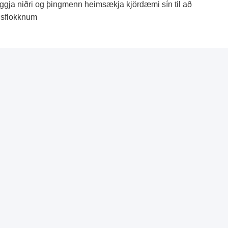
liggja niðri og þingmenn heimsækja kjördæmi sín til að
isflokknum