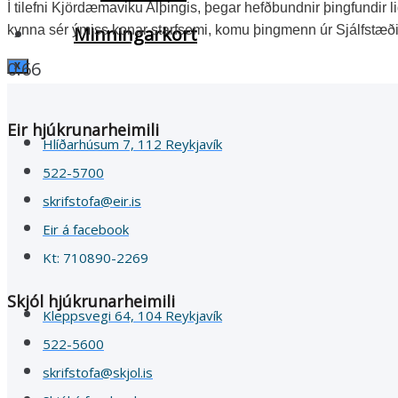
Í tilefni Kjördæmaviku Alþingis, þegar hefðbundnir þingfundir 
kynna sér ýmiss konar starfsemi, komu þingmenn úr Sjálfstæð
Minningarkort
X
Eir hjúkrunarheimili
Hlíðarhúsum 7, 112 Reykjavík
522-5700
skrifstofa@eir.is
Eir á facebook
Kt: 710890-2269
Skjól hjúkrunarheimili
Kleppsvegi 64, 104 Reykjavík
522-5600
skrifstofa@skjol.is