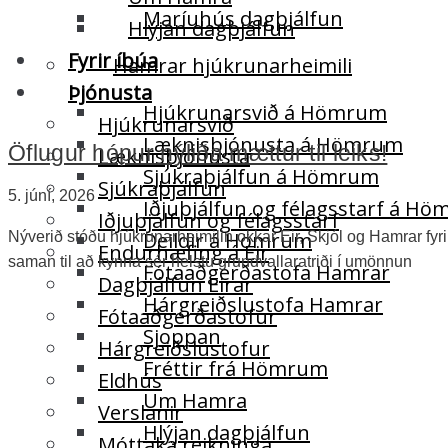
Maríuhús dagþjálfun
Hlýjan dagþjálfun
Fyrir íbúa
Hamrar hjúkrunarheimili
Þjónusta
Hjúkrunarsvið á Hömrum
Hjúkrunarsvið
Læknisþjónusta á Hömrum
Öflugur hópur nýliða mættur til leiks!
Læknisþjónusta
Sjúkraþjálfun á Hömrum
Sjúkraþjálfun
5. júní, 2026
Iðjuþjálfun og félagsstarf á H
Iðjuþjálfun og félagsstarf
Deildir á Hömrum
Nýverið stóðu hjúkrunarheimilin okkar Eir, Skjól og Hamrar fyri
Endurhæfing á Eir
saman til að kynna sér helstu grundvallaratriði í umönnun
Fótaaðgerðastofa Hamrar
Dagþjálfun Eirar
Hárgreiðslustofa Hamrar
Fótaaðgerðastofur
Sjoppan
Hárgreiðslustofur
Fréttir frá Hömrum
Eldhús
Um Hamra
Verslanir
Hlýjan dagþjálfun
Móttaka reikninga