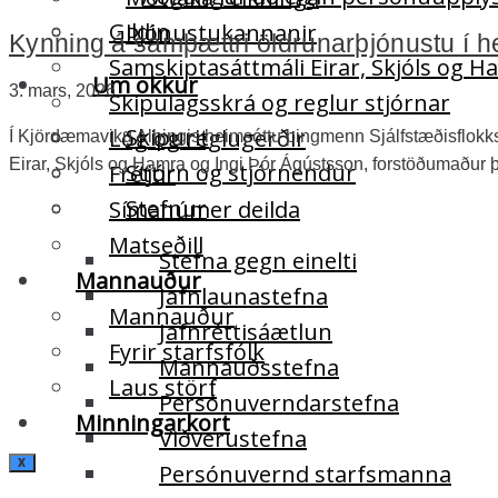
Gildin
Þjónustukannanir
Kynning á samþættri öldrunarþjónustu í
Samskiptasáttmáli Eirar, Skjóls og 
Um okkur
3. mars, 2026
Skipulagsskrá og reglur stjórnar
Skipurit
Lög og reglugerðir
Í Kjördæmaviku Alþingis heimsóttu þingmenn Sjálfstæðisflokksi
Eirar, Skjóls og Hamra og Ingi Þór Ágústsson, forstöðumaðu
Stjórn og stjórnendur
Fréttir
Stefnur
Símanúmer deilda
Matseðill
Stefna gegn einelti
Mannauður
Jafnlaunastefna
Mannauður
Jafnréttisáætlun
Fyrir starfsfólk
Mannauðsstefna
Laus störf
Persónuverndarstefna
Minningarkort
Viðverustefna
X
Persónuvernd starfsmanna