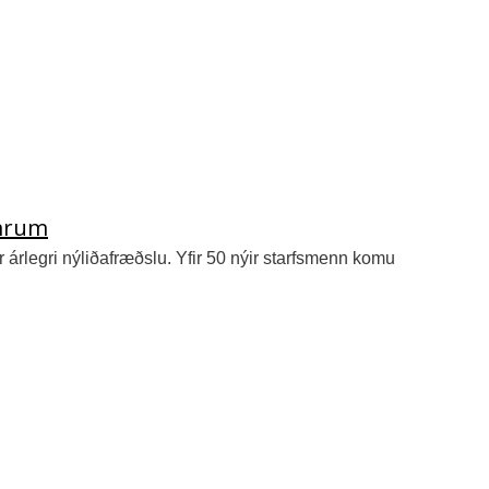
ömrum
r árlegri nýliðafræðslu. Yfir 50 nýir starfsmenn komu