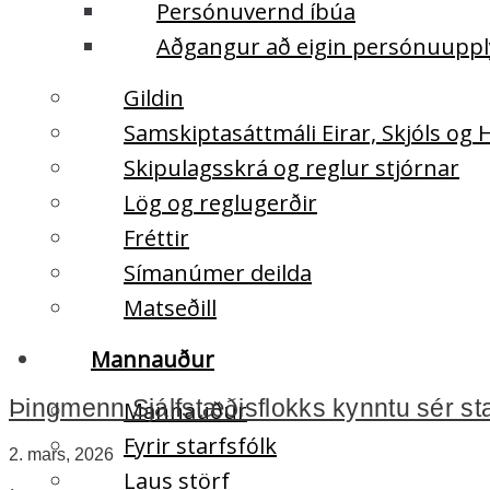
Persónuvernd íbúa
Aðgangur að eigin persónuupp
Gildin
Samskiptasáttmáli Eirar, Skjóls og
Skipulagsskrá og reglur stjórnar
Lög og reglugerðir
Fréttir
Símanúmer deilda
Matseðill
Mannauður
Þingmenn Sjálfstæðisflokks kynntu sér st
Mannauður
Fyrir starfsfólk
2. mars, 2026
Laus störf