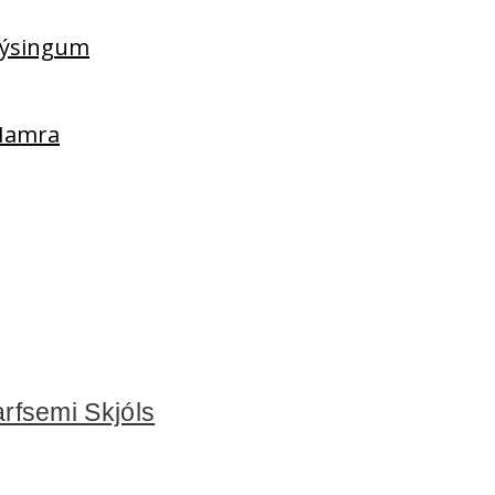
lýsingum
 Hamra
arfsemi Skjóls