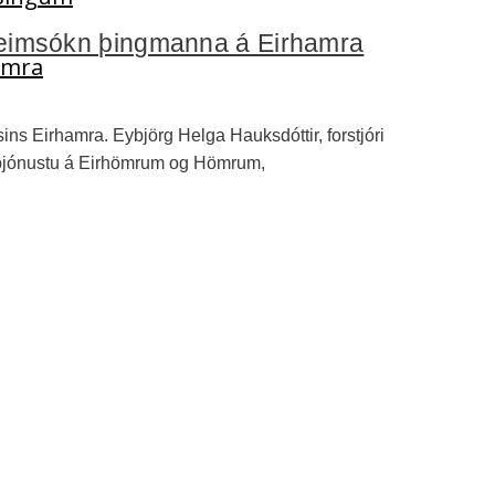
 heimsókn þingmanna á Eirhamra
Hamra
ns Eirhamra. Eybjörg Helga Hauksdóttir, forstjóri
r þjónustu á Eirhömrum og Hömrum,