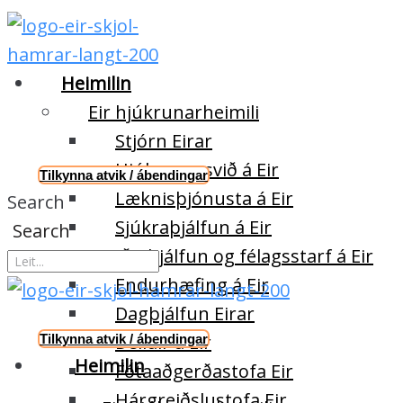
Heimilin
Eir hjúkrunarheimili
Stjórn Eirar
Hjúkrunarsvið á Eir
Tilkynna atvik / ábendingar
Læknisþjónusta á Eir
Search
Sjúkraþjálfun á Eir
Search
Iðjuþjálfun og félagsstarf á Eir
Endurhæfing á Eir
Dagþjálfun Eirar
Deildir á Eir
Tilkynna atvik / ábendingar
Heimilin
Fótaaðgerðastofa Eir
Hárgreiðslustofa Eir