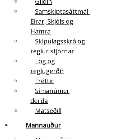
Gildin
Samskiptasáttmáli
Eirar, Skjóls og
Hamra
Skipulagsskrá og
reglur stjórnar
Lög og
reglugerðir
Fréttir
Símanúmer
deilda
Matseðill
Mannauður