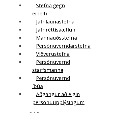
Stefna gegn
einelti
Jafnlaunastefna
Jafnréttisáætlun
Mannauðsstefna
Persónuverndarstefna
Viðverustefna
Persónuvernd
starfsmanna
Persónuvernd
íbúa
Aðgangur að eigin
persónuupplýsingum