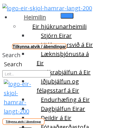
Heimilin
Eir hjúkrunarheimili
Stjórn Eirar
Hjúkrunarsvið á Eir
Tilkynna atvik / ábendingar
Læknisþjónusta á
Search
Eir
Search
Sjúkraþjálfun á Eir
Iðjuþjálfun og
félagsstarf á Eir
Endurhæfing á Eir
Dagþjálfun Eirar
Deildir á Eir
Tilkynna atvik / ábendingar
Fótaaðgerðastofa